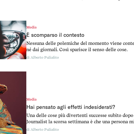
Media
È scomparso il contesto
Nessuna delle polemiche del momento viene contest
né dai giornali. Così sparisce il senso delle cose.
di
Alberto Puliafito
Media
Hai pensato agli effetti indesiderati?
Una delle cose più divertenti successe subito dopo
Journalist la scorsa settimana è che una persona 
scarnissima. C’era scritto solo: “Disiscrivimi”. La c
di
Alberto Puliafito