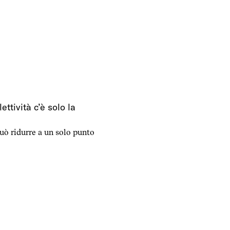
ei social. Allo stesso
ettività c’è solo la
può ridurre a un solo punto