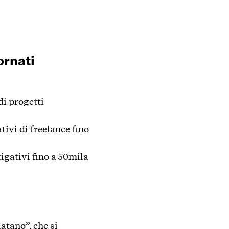
ornati
di progetti
tivi di freelance fino
igativi fino a 50mila
atano”, che si