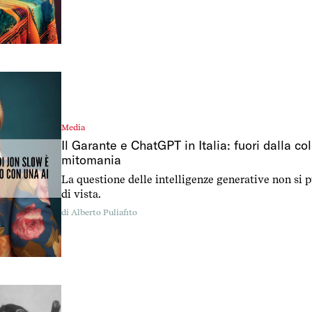
ho usato l’aneddoto per un po’ di animazione sui mi
tempo, Valentina mi ha scritto: […]
Media
Il Garante e ChatGPT in Italia: fuori dalla coll
mitomania
La questione delle intelligenze generative non si 
di vista.
di
Alberto Puliafito