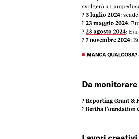
svolgerà a Lampedusa 
?
3 luglio 2024
: scade
?
23 maggio 2024
: E
?
23 agosto 2024
: Eu
?
7 novembre 2024
: E
MANCA QUALCOSA? 
Da monitorare
?
Reporting Grant & F
?
Bertha Foundation 
Lavori creativi