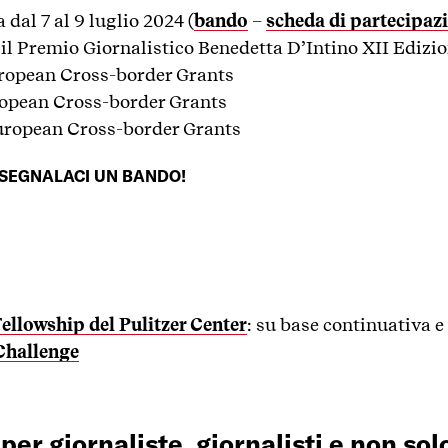
dal 7 al 9 luglio 2024 (
bando
–
scheda di partecipaz
 il Premio Giornalistico Benedetta D’Intino XII Edizi
uropean Cross-border Grants
ropean Cross-border Grants
uropean Cross-border Grants
SEGNALACI UN BANDO!
ellowship del Pulitzer Center
: su base continuativa e
Challenge
 per giornaliste, giornalisti e non sol