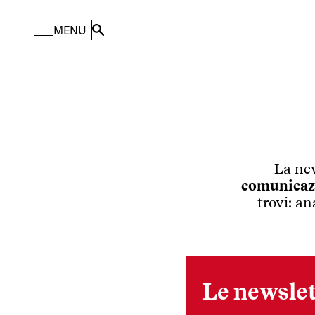
MENU
Search
La new
comunicaz
trovi: an
Le newslet