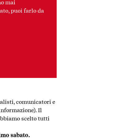
mo mai
ato, puoi farlo da
alisti, comunicatori e
informazione). Il
bbiamo scelto tutti
simo sabato.