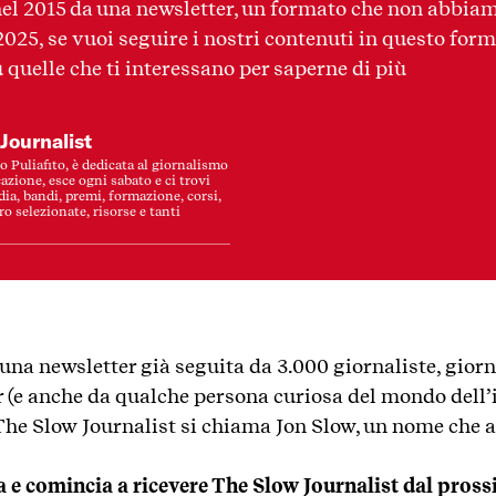
el 2015 da una newsletter, un formato che non abbia
25, se vuoi seguire i nostri contenuti in questo form
 quelle che ti interessano per saperne di più
Journalist
o Puliafito, è dedicata al giornalismo
azione, esce ogni sabato e ci trovi
dia, bandi, premi, formazione, corsi,
ro selezionate, risorse e tanti
una newsletter già seguita da 3.000 giornaliste, giorn
r (e anche da qualche persona curiosa del mondo dell’
he Slow Journalist si chiama Jon Slow, un nome che a
ra e comincia a ricevere The Slow Journalist dal pros