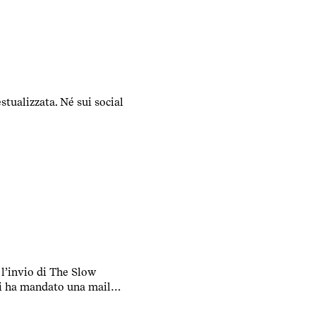
ualizzata. Né sui social
 l’invio di The Slow
mi ha mandato una mail
osa mi ha fatto sorridere e