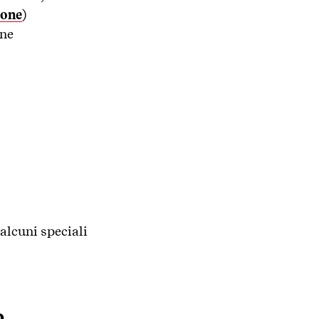
ione
)
one
 alcuni speciali
o