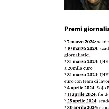
Premi giornalis
?
7 marzo 2024
: scad
?
10 marzo 2024
: sca
giornalistici
?
31 marzo 2024
: IJ4
a 20mila euro
?
31 marzo 2024
: IJ4
euro con team di lavo
?
4 aprile 2024
: SoJo
?
11 aprile 2024
: fond
?
25 aprile 2024
: sca
?
30 aprile 2024
: sca