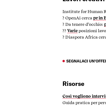
Institute for Human 
? OpenAi cerca
pr in 
? Da tenere d’occhio:
??
Varie
posizioni lav
? Diaspora Africa ce
SEGNALACI UN'OFFER
Risorse
Così vogliono intervi
Guida pratica per pers