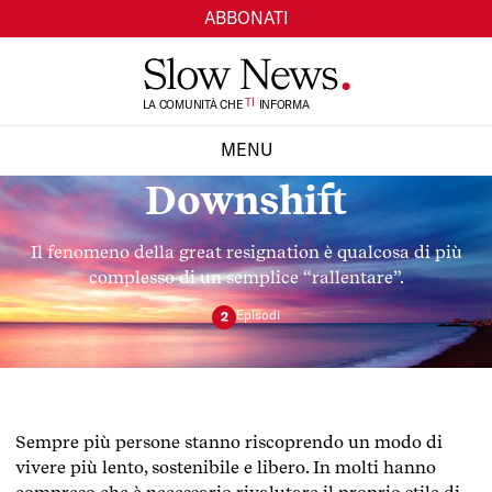
ABBONATI
TI
LA COMUNITÀ CHE
SI
INFORMA
MENU
Downshift
CHIUDI
Il fenomeno della great resignation è qualcosa di più
complesso di un semplice “rallentare”.
Episod
i
2
Sempre più persone stanno riscoprendo un modo di
vivere più lento, sostenibile e libero. In molti hanno