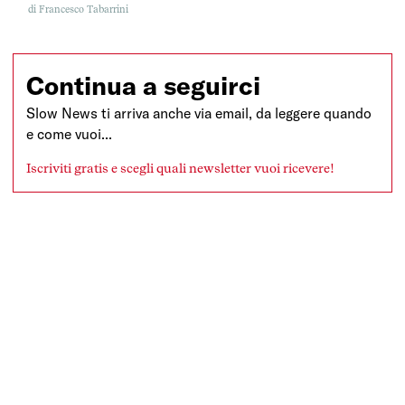
nostri nipoti), prediceva una settimana lavorativa di 15 ore nel
di
Francesco Tabarrini
XXI secolo, con un fine settimana lungo cinque giorni. In pratica, la
più grande preoccupazione degli esseri umani sarebbe stata
quella di riempire il tempo libero. Ovviamente qualcosa […]
Continua a seguirci
Slow News ti arriva anche via email, da leggere quando
e come vuoi...
Iscriviti gratis e scegli quali newsletter vuoi ricevere!