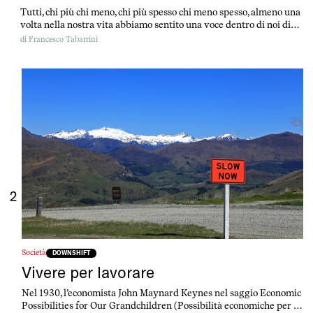
Tutti, chi più chi meno, chi più spesso chi meno spesso, almeno una
volta nella nostra vita abbiamo sentito una voce dentro di noi dirci
“Oh, rallenta!”. Con tono alle volte minaccioso. Altre quasi supplice.
di
Francesco Tabarrini
Se vivi in Europa, negli Stati Uniti o nel resto del cosiddetto primo
mondo​​​​​​​ sei dentro al sistema: sei abituato […]
2
Società
DOWNSHIFT
Vivere per lavorare
Nel 1930, l’economista John Maynard Keynes nel saggio Economic
Possibilities for Our Grandchildren (Possibilità economiche per i