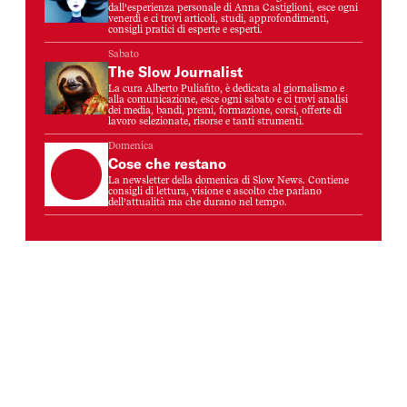
dall’esperienza personale di Anna Castiglioni, esce ogni
venerdì e ci trovi articoli, studi, approfondimenti,
consigli pratici di esperte e esperti.
Sabato
The Slow Journalist
La cura Alberto Puliafito, è dedicata al giornalismo e
alla comunicazione, esce ogni sabato e ci trovi analisi
dei media, bandi, premi, formazione, corsi, offerte di
lavoro selezionate, risorse e tanti strumenti.
Domenica
Cose che restano
La newsletter della domenica di Slow News. Contiene
consigli di lettura, visione e ascolto che parlano
dell’attualità ma che durano nel tempo.