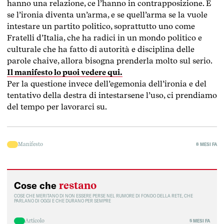
hanno una relazione, ce l’hanno in contrapposizione. E
se l’ironia diventa un’arma, e se quell’arma se la vuole
intestare un partito politico, soprattutto uno come
Fratelli d’Italia, che ha radici in un mondo politico e
culturale che ha fatto di autorità e disciplina delle
parole chaive, allora bisogna prenderla molto sul serio.
Il manifesto lo puoi vedere qui.
Per la questione invece dell’egemonia dell’ironia e del
tentativo della destra di intestarsene l’uso, ci prendiamo
del tempo per lavorarci su.
Manifesto
8 MESI FA
restano
Cose che
COSE CHE MERITANO DI NON ESSERE PERSE NEL RUMORE DI FONDO DELLA RETE, CHE
PARLANO DI OGGI E CHE DURANO PER SEMPRE
Articolo
5 MESI FA