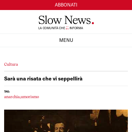
ABBONATI
TI
LA COMUNITÀ CHE
SI
INFORMA
MENU
CHIUDI
Cultura
Sarà una risata che vi seppellirà
TAG:
anarchia,
umorismo