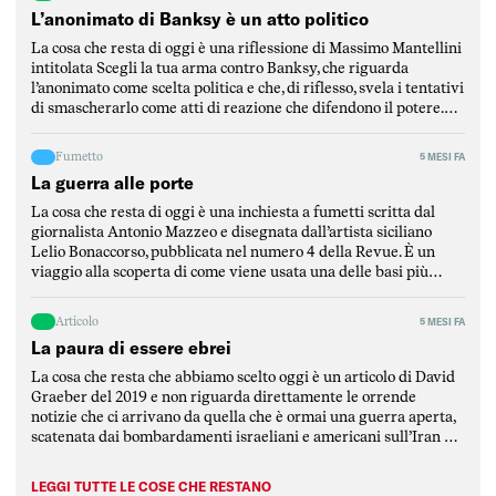
L’anonimato di Banksy è un atto politico
La cosa che resta di oggi è una riflessione di Massimo Mantellini
intitolata Scegli la tua arma contro Banksy, che riguarda
l’anonimato come scelta politica e che, di riflesso, svela i tentativi
di smascherarlo come atti di reazione che difendono il potere.
Mantellini parte dalla critica di un articolo del Post per
puntualizzare l’elemento fondamentale […]
Fumetto
5 MESI FA
La guerra alle porte
La cosa che resta di oggi è una inchiesta a fumetti scritta dal
giornalista Antonio Mazzeo e disegnata dall’artista siciliano
Lelio Bonaccorso, pubblicata nel numero 4 della Revue. È un
viaggio alla scoperta di come viene usata una delle basi più
strategiche del Mediterraneo, ovvero la base di Sigonella, in
Sicilia. L’inchiesta è stata scritta […]
Articolo
5 MESI FA
La paura di essere ebrei
La cosa che resta che abbiamo scelto oggi è un articolo di David
Graeber del 2019 e non riguarda direttamente le orrende
notizie che ci arrivano da quella che è ormai una guerra aperta,
scatenata dai bombardamenti israeliani e americani sull’Iran e
rimbalzata dalla repubblica islamica su tutti i paesi della
regione mediorientale, attaccati da […]
LEGGI TUTTE LE COSE CHE RESTANO