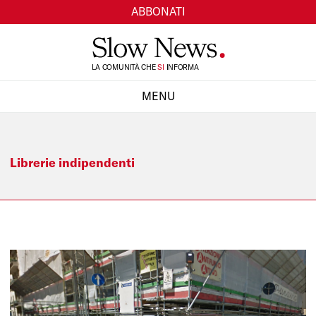
ABBONATI
TI
LA COMUNITÀ CHE
SI
INFORMA
MENU
CHIUDI
Librerie indipendenti