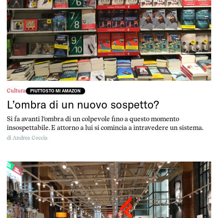
Cultura
PIUTTOSTO MI AMAZON
L’ombra di un nuovo sospetto?
Si fa avanti l‘ombra di un colpevole fino a questo momento
insospettabile. E attorno a lui si comincia a intravedere un sistema.
di
Andrea Coccia