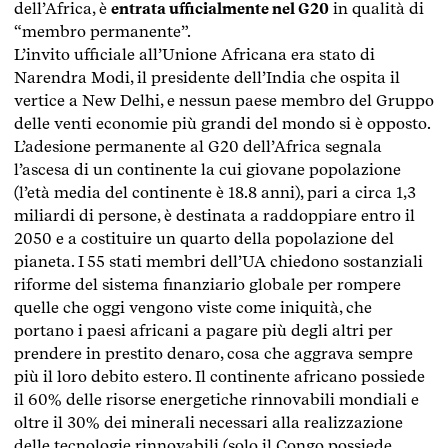
dell’Africa, è
entrata ufficialmente nel G20
in qualità di
“membro permanente”.
L’invito ufficiale all’Unione Africana era stato di
Narendra Modi, il presidente dell’India che ospita il
vertice a New Delhi, e nessun paese membro del Gruppo
delle venti economie più grandi del mondo si è opposto.
L’adesione permanente al G20 dell’Africa segnala
l’ascesa di un continente la cui giovane popolazione
(l’età media del continente è 18.8 anni), pari a circa 1,3
miliardi di persone, è destinata a raddoppiare entro il
2050 e a costituire un quarto della popolazione del
pianeta. I 55 stati membri dell’UA chiedono sostanziali
riforme del sistema finanziario globale per rompere
quelle che oggi vengono viste come iniquità, che
portano i paesi africani a pagare più degli altri per
prendere in prestito denaro, cosa che aggrava sempre
più il loro debito estero. Il continente africano possiede
il 60% delle risorse energetiche rinnovabili mondiali e
oltre il 30% dei minerali necessari alla realizzazione
delle tecnologie rinnovabili (solo il Congo possiede