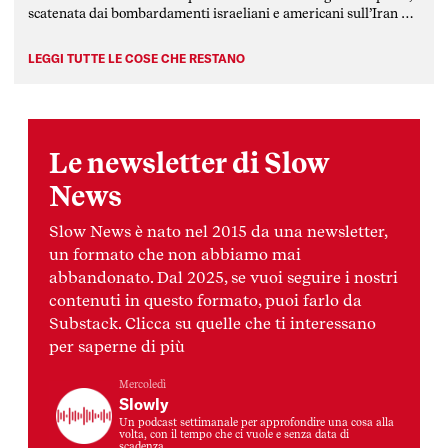
scatenata dai bombardamenti israeliani e americani sull’Iran e
rimbalzata dalla repubblica islamica su tutti i paesi della
regione mediorientale, attaccati da […]
LEGGI TUTTE LE COSE CHE RESTANO
Le newsletter di Slow
News
Slow News è nato nel 2015 da una newsletter,
un formato che non abbiamo mai
abbandonato. Dal 2025, se vuoi seguire i nostri
contenuti in questo formato, puoi farlo da
Substack. Clicca su quelle che ti interessano
per saperne di più
Mercoledì
Slowly
Un podcast settimanale per approfondire una cosa alla
volta, con il tempo che ci vuole e senza data di
scadenza.