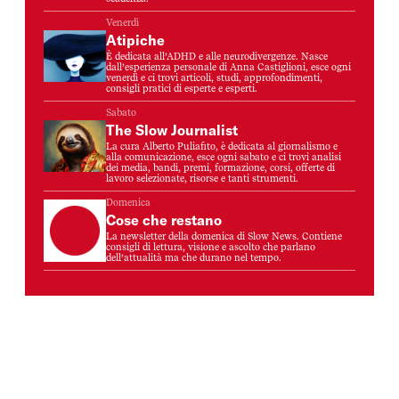
Venerdì
Atipiche
È dedicata all’ADHD e alle neurodivergenze. Nasce
dall’esperienza personale di Anna Castiglioni, esce ogni
venerdì e ci trovi articoli, studi, approfondimenti,
consigli pratici di esperte e esperti.
Sabato
The Slow Journalist
La cura Alberto Puliafito, è dedicata al giornalismo e
alla comunicazione, esce ogni sabato e ci trovi analisi
dei media, bandi, premi, formazione, corsi, offerte di
lavoro selezionate, risorse e tanti strumenti.
Domenica
Cose che restano
La newsletter della domenica di Slow News. Contiene
consigli di lettura, visione e ascolto che parlano
dell’attualità ma che durano nel tempo.