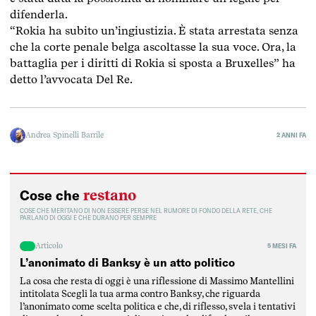
difenderla.
“Rokia ha subito un’ingiustizia. È stata arrestata senza
che la corte penale belga ascoltasse la sua voce. Ora, la
battaglia per i diritti di Rokia si sposta a Bruxelles” ha
detto l’avvocata Del Re.
Andrea Spinelli Barrile
2 ANNI FA
restano
Cose che
COSE CHE MERITANO DI NON ESSERE PERSE NEL RUMORE DI FONDO DELLA RETE, CHE
PARLANO DI OGGI E CHE DURANO PER SEMPRE
Articolo
5 MESI FA
L’anonimato di Banksy è un atto politico
La cosa che resta di oggi è una riflessione di Massimo Mantellini
intitolata Scegli la tua arma contro Banksy, che riguarda
l’anonimato come scelta politica e che, di riflesso, svela i tentativi