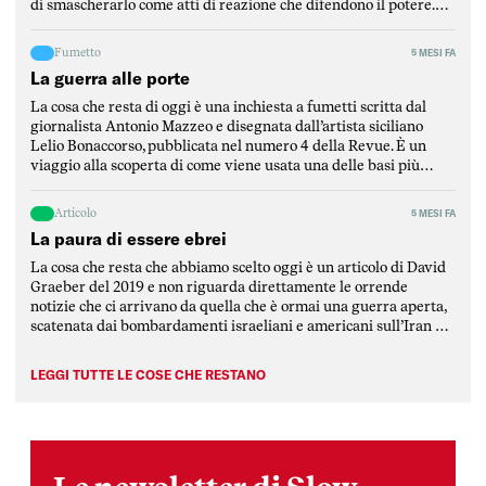
di smascherarlo come atti di reazione che difendono il potere.
Mantellini parte dalla critica di un articolo del Post per
puntualizzare l’elemento fondamentale […]
Fumetto
5 MESI FA
La guerra alle porte
La cosa che resta di oggi è una inchiesta a fumetti scritta dal
giornalista Antonio Mazzeo e disegnata dall’artista siciliano
Lelio Bonaccorso, pubblicata nel numero 4 della Revue. È un
viaggio alla scoperta di come viene usata una delle basi più
strategiche del Mediterraneo, ovvero la base di Sigonella, in
Sicilia. L’inchiesta è stata scritta […]
Articolo
5 MESI FA
La paura di essere ebrei
La cosa che resta che abbiamo scelto oggi è un articolo di David
Graeber del 2019 e non riguarda direttamente le orrende
notizie che ci arrivano da quella che è ormai una guerra aperta,
scatenata dai bombardamenti israeliani e americani sull’Iran e
rimbalzata dalla repubblica islamica su tutti i paesi della
regione mediorientale, attaccati da […]
LEGGI TUTTE LE COSE CHE RESTANO