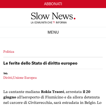
ABBONATI
TI
LA COMUNITÀ CHE
SI
INFORMA
MENU
CHIUDI
Politica
Le ferite dello Stato di diritto europeo
TAG:
Diritti,
Unione Europea
La cantante maliana
Rokia Traoré
, arrestata
il 20
giugno
all’aeroporto di Fiumicino e da allora detenuta
nel carcere di Civitavecchia, sarà estradata in Belgio. Lo