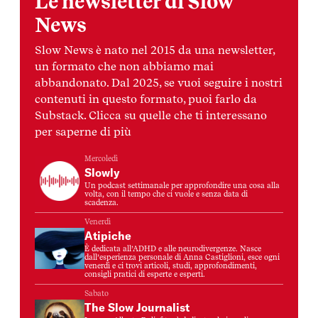
Le newsletter di Slow
News
Slow News è nato nel 2015 da una newsletter,
un formato che non abbiamo mai
abbandonato. Dal 2025, se vuoi seguire i nostri
contenuti in questo formato, puoi farlo da
Substack. Clicca su quelle che ti interessano
per saperne di più
Mercoledì
Slowly
Un podcast settimanale per approfondire una cosa alla
volta, con il tempo che ci vuole e senza data di
scadenza.
Venerdì
Atipiche
È dedicata all’ADHD e alle neurodivergenze. Nasce
dall’esperienza personale di Anna Castiglioni, esce ogni
venerdì e ci trovi articoli, studi, approfondimenti,
consigli pratici di esperte e esperti.
Sabato
The Slow Journalist