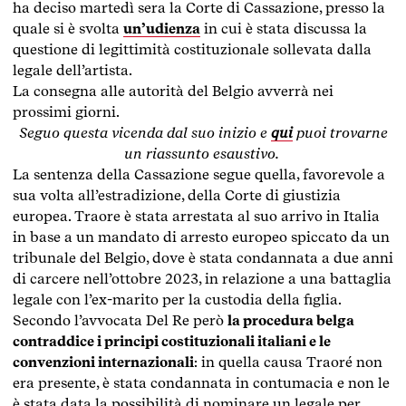
ha deciso martedì sera la Corte di Cassazione, presso la
quale si è svolta
un’udienza
in cui è stata discussa la
questione di legittimità costituzionale sollevata dalla
legale dell’artista.
La consegna alle autorità del Belgio avverrà nei
prossimi giorni.
Seguo questa vicenda dal suo inizio e
qui
puoi trovarne
un riassunto esaustivo.
La sentenza della Cassazione segue quella, favorevole a
sua volta all’estradizione, della Corte di giustizia
europea. Traore è stata arrestata al suo arrivo in Italia
in base a un mandato di arresto europeo spiccato da un
tribunale del Belgio, dove è stata condannata a due anni
di carcere nell’ottobre 2023, in relazione a una battaglia
legale con l’ex-marito per la custodia della figlia.
Secondo l’avvocata Del Re però
la procedura belga
contraddice i principi costituzionali italiani e le
convenzioni internazionali
: in quella causa Traoré non
era presente, è stata condannata in contumacia e non le
è stata data la possibilità di nominare un legale per