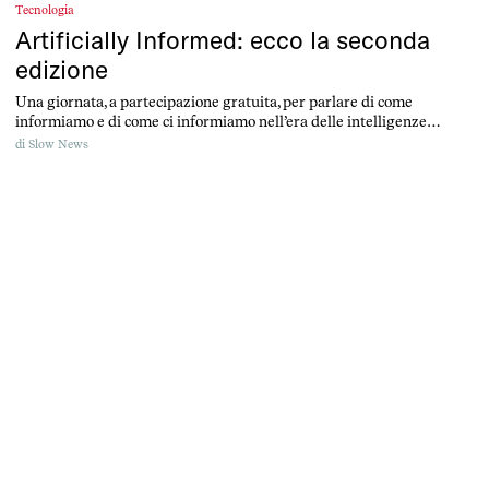
Tecnologia
Artificially Informed: ecco la seconda
edizione
Una giornata, a partecipazione gratuita, per parlare di come
informiamo e di come ci informiamo nell’era delle intelligenze
artificiali generative.
di
Slow News