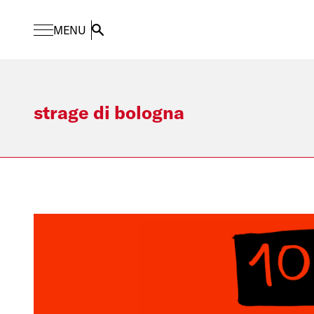
MENU
Search
strage di bologna