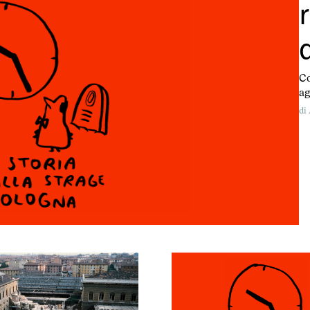
Co
ag
di