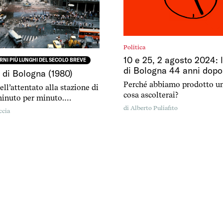
Politica
10 e 25, 2 agosto 2024: 
ORNI PIÙ LUNGHI DEL SECOLO BREVE
di Bologna 44 anni dopo
 di Bologna (1980)
Perché abbiamo prodotto un
ell’attentato alla stazione di
cosa ascolterai?
inuto per minuto.
menticare.
di
Alberto Puliafito
ccia