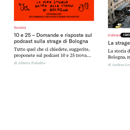
Società
10 e 25 – Domande e risposte sul
Cultura
I GI
podcast sulla strage di Bologna
La strage
Tutto quel che ci chiedete, suggerite,
La storia d
proponete sul podcast 10 e 25 trova
Bologna, m
risposte qui.
Per non di
di
Alberto Puliafito
di
Andrea Co