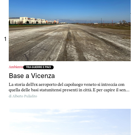
1
Ambiente
TRA GUERRE E PACI
Base a Vicenza
La storia dell’ex aeroporto del capoluogo veneto si intreccia con
quella delle basi statunitensi presenti in città. E per capire il senso
del Parco della pace oggi, bisogna ripercorrere gli ultimi 100 anni
di
Alberto Puliafito
di storia vicentina