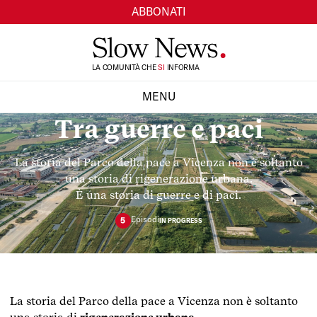
ABBONATI
TI
LA COMUNITÀ CHE
SI
INFORMA
MENU
Tra guerre e paci
CHIUDI
La storia del Parco della pace a Vicenza non è soltanto
una storia di rigenerazione urbana.
È una storia di guerre e di paci.
Episod
i
5
IN PROGRESS
La storia del Parco della pace a Vicenza non è soltanto