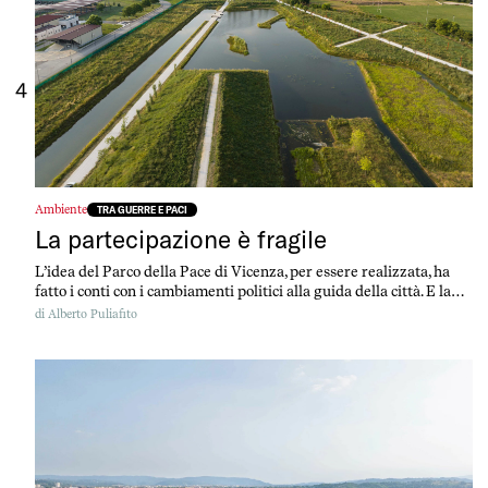
4
Ambiente
TRA GUERRE E PACI
La partecipazione è fragile
L’idea del Parco della Pace di Vicenza, per essere realizzata, ha
fatto i conti con i cambiamenti politici alla guida della città. E la
partecipazione di cittadini e cittadine ne ha risentito
di
Alberto Puliafito