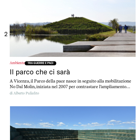
2
Ambiente
TRA GUERRE E PACI
Il parco che ci sarà
A Vicenza, il Parco della pace nasce in seguito alla mobilitazione
No Dal Molin, iniziata nel 2007 per contrastare l’ampliamento
della base militare USA già presente in città. Oggi al posto dell’ex
di
Alberto Puliafito
aeroporto ci sono sia una nuova caserma statunitense sia un parco
di nuova generazione, che fornisce al capoluogo servizi
ecosistemici