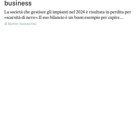
business
La società che gestisce gli impianti nel 2024 è risultata in perdita per
«scarsità di neve». Il suo bilancio è un buon esempio per capire
l’impatto dei cambiamenti climatici sullo sci a bassa quota e come
di
Matteo Scannavini
funzionano gli aiuti pubblici al settore.