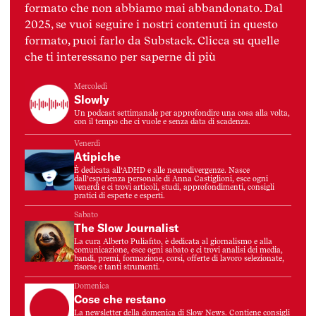
formato che non abbiamo mai abbandonato. Dal
2025, se vuoi seguire i nostri contenuti in questo
formato, puoi farlo da Substack. Clicca su quelle
che ti interessano per saperne di più
Mercoledì
Slowly
Un podcast settimanale per approfondire una cosa alla volta,
con il tempo che ci vuole e senza data di scadenza.
Venerdì
Atipiche
È dedicata all’ADHD e alle neurodivergenze. Nasce
dall’esperienza personale di Anna Castiglioni, esce ogni
venerdì e ci trovi articoli, studi, approfondimenti, consigli
pratici di esperte e esperti.
Sabato
The Slow Journalist
La cura Alberto Puliafito, è dedicata al giornalismo e alla
comunicazione, esce ogni sabato e ci trovi analisi dei media,
bandi, premi, formazione, corsi, offerte di lavoro selezionate,
risorse e tanti strumenti.
Domenica
Cose che restano
La newsletter della domenica di Slow News. Contiene consigli