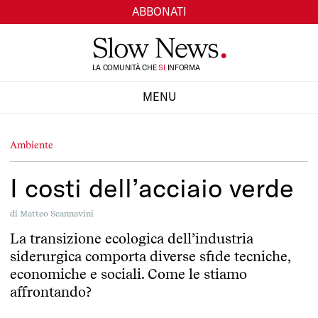
ABBONATI
LA COMUNITÀ CHE
TI
INFORMA
SI
MENU
CHIUDI
Ambiente
I costi dell’acciaio verde
di
Matteo Scannavini
La transizione ecologica dell’industria
siderurgica comporta diverse sfide tecniche,
economiche e sociali. Come le stiamo
affrontando?