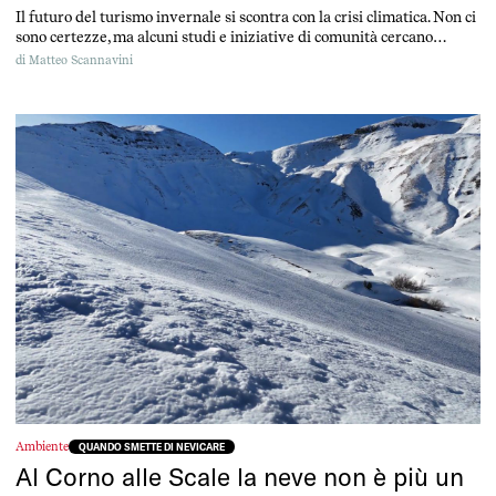
Il futuro del turismo invernale si scontra con la crisi climatica. Non ci
sono certezze, ma alcuni studi e iniziative di comunità cercano
risposte per ridare vita al territorio.
di
Matteo Scannavini
Ambiente
QUANDO SMETTE DI NEVICARE
Al Corno alle Scale la neve non è più un