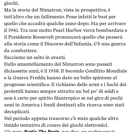
giochi.
Ma la storia del Nimatron, vista in prospettiva, è
tutt’altro che un fallimento. Pone infatti le basi per
quello che accadrà qualche anno dopo. Sta per arrivare
il 1941. Tra non molto Pearl Harbor verrà bombardata e
il Presidente Roosevelt pronuncerà quello che passerà
alla storia come il Discorso dell’Infamia. C’è una guerra
da combattere.
Facciamo un salto in avanti.
Dallo smantellamento del Nimatron sono passati
diciassette anni, è il 1958. Il Secondo Conflitto Mondiale
e la Guerra Fredda hanno dato un bello spintone al
progresso scientifico. Il richiamo delle armi e i fischi dei
proiettili hanno sempre attratto un bel po’ di soldi e
non è certo per spirito filantropico se nel giro di pochi
anni in America i fondi destinati alla ricerca sono stati
decuplicati.
Nel periodo appena trascorso c’è stato qualche altro
timido tentativo di creare dei giochi elettronici.
C’è stato
Bertie The Brain
, per dire, un rudimentale