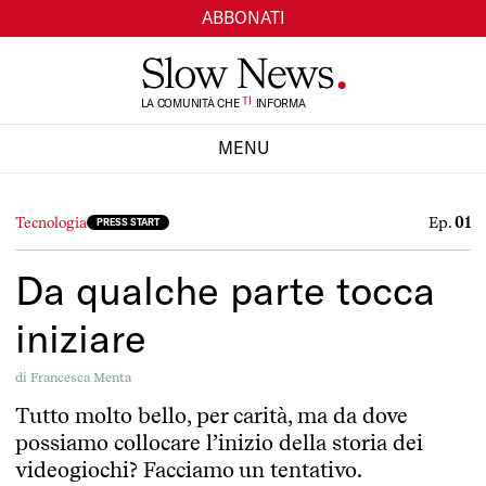
ABBONATI
LA COMUNITÀ CHE
TI
INFORMA
SI
MENU
CHIUDI
Ep.
01
Tecnologia
PRESS START
Da qualche parte tocca
iniziare
di
Francesca Menta
Tutto molto bello, per carità, ma da dove
possiamo collocare l’inizio della storia dei
videogiochi? Facciamo un tentativo.