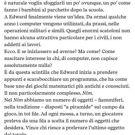
è naturale voglia sfoggiarli un po’ ovunque, un po’ come
fanno i bambini al parchetto dopo la scuola.
A Edward finalmente viene un’idea. Da ormai qualche
anno i computer vengono utilizzati, da prassi, nelle
operazioni militari e simili. Quegli enormi scatoloni non
hanno alcuna attrattiva particolare per i civili, i non
addetti ai lavori.
Ecco. E se iniziassero ad averne? Ma come? Come
suscitare interesse in chi, di computer, non capisce
assolutamente nulla?
È da questa scintilla che Edward inizia a prendere
appunti e scarabocchiare un programma, che ha come
base uno dei giochi matematici più antichi e conosciuti.
Il non particolarmente complesso,
Nim
.
Nel
Nim
abbiamo un numero di oggetti – fiammiferi,
nella tradizione – disposti “a piramide” sul campo da
gioco, in tot file. Ad ogni mossa, a turno, un giocatore
preleva da una fila a scelta il numero di oggetti che
desidera. Vince chi riesce a prelevare l’ultimo oggetto
dal tavolo.