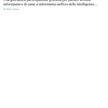
informiamo e di come ci informiamo nell’era delle intelligenze
artificiali generative.
di
Slow News