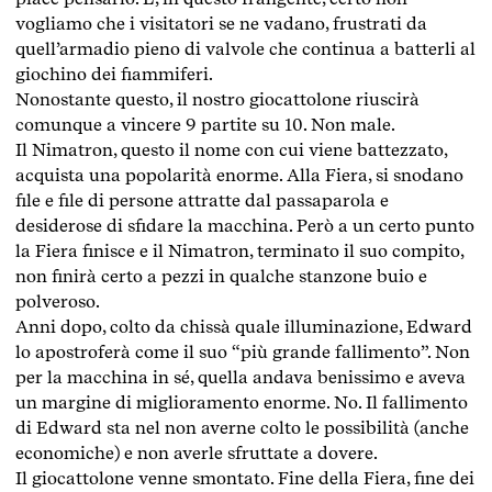
vogliamo che i visitatori se ne vadano, frustrati da
quell’armadio pieno di valvole che continua a batterli al
giochino dei fiammiferi.
Nonostante questo, il nostro giocattolone riuscirà
comunque a vincere 9 partite su 10. Non male.
Il Nimatron, questo il nome con cui viene battezzato,
acquista una popolarità enorme. Alla Fiera, si snodano
file e file di persone attratte dal passaparola e
desiderose di sfidare la macchina. Però a un certo punto
la Fiera finisce e il Nimatron, terminato il suo compito,
non finirà certo a pezzi in qualche stanzone buio e
polveroso.
Anni dopo, colto da chissà quale illuminazione, Edward
lo apostroferà come il suo “più grande fallimento”. Non
per la macchina in sé, quella andava benissimo e aveva
un margine di miglioramento enorme. No. Il fallimento
di Edward sta nel non averne colto le possibilità (anche
economiche) e non averle sfruttate a dovere.
Il giocattolone venne smontato. Fine della Fiera, fine dei