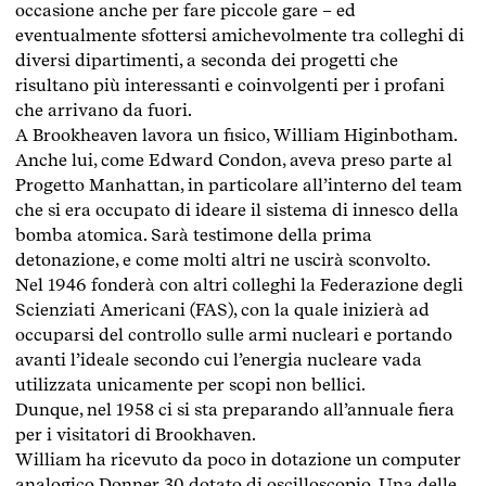
occasione anche per fare piccole gare – ed
eventualmente sfottersi amichevolmente tra colleghi di
diversi dipartimenti, a seconda dei progetti che
risultano più interessanti e coinvolgenti per i profani
che arrivano da fuori.
A Brookheaven lavora un fisico, William Higinbotham.
Anche lui, come Edward Condon, aveva preso parte al
Progetto Manhattan, in particolare all’interno del team
che si era occupato di ideare il sistema di innesco della
bomba atomica. Sarà testimone della prima
detonazione, e come molti altri ne uscirà sconvolto.
Nel 1946 fonderà con altri colleghi la Federazione degli
Scienziati Americani (FAS), con la quale inizierà ad
occuparsi del controllo sulle armi nucleari e portando
avanti l’ideale secondo cui l’energia nucleare vada
utilizzata unicamente per scopi non bellici.
Dunque, nel 1958 ci si sta preparando all’annuale fiera
per i visitatori di Brookhaven.
William ha ricevuto da poco in dotazione un computer
analogico Donner 30 dotato di oscilloscopio. Una delle