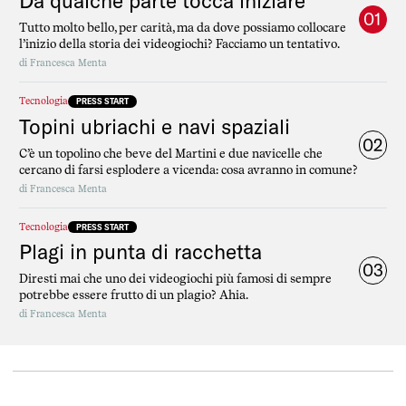
Da qualche parte tocca iniziare
01
Tutto molto bello, per carità, ma da dove possiamo collocare
l’inizio della storia dei videogiochi? Facciamo un tentativo.
di
Francesca Menta
Tecnologia
PRESS START
Topini ubriachi e navi spaziali
02
C’è un topolino che beve del Martini e due navicelle che
cercano di farsi esplodere a vicenda: cosa avranno in comune?
di
Francesca Menta
Tecnologia
PRESS START
Plagi in punta di racchetta
03
Diresti mai che uno dei videogiochi più famosi di sempre
potrebbe essere frutto di un plagio? Ahia.
di
Francesca Menta