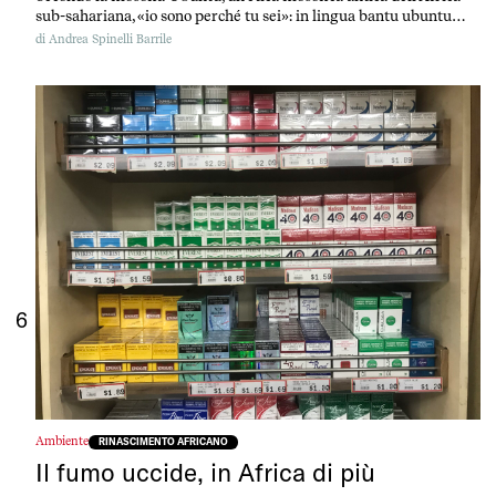
sub-sahariana, «io sono perché tu sei»: in lingua bantu ubuntu
significa «benevolenza verso l’altro» e descrive in una parola una
di
Andrea Spinelli Barrile
regola di vita basata sul rispetto e sulla compassione, nel senso
più classico del «patire con».
6
Ambiente
RINASCIMENTO AFRICANO
Il fumo uccide, in Africa di più