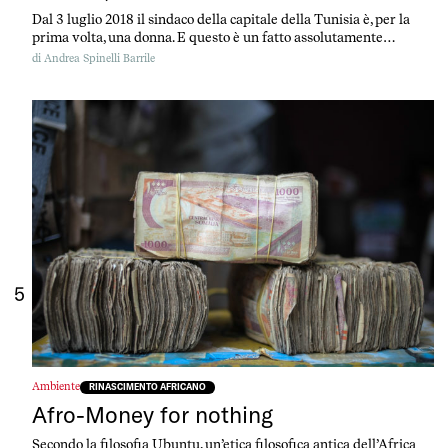
Dal 3 luglio 2018 il sindaco della capitale della Tunisia è, per la
prima volta, una donna. E questo è un fatto assolutamente
rivoluzionario: si chiama Souad Abderrahim, ha 53 anni ed è a
di
Andrea Spinelli Barrile
capo di un’azienda farmaceutica.
5
Ambiente
RINASCIMENTO AFRICANO
Afro-Money for nothing
Secondo la filosofia Ubuntu, un’etica filosofica antica dell’Africa