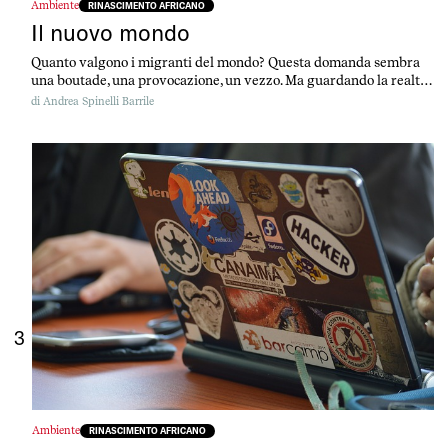
Ambiente
RINASCIMENTO AFRICANO
Il nuovo mondo
Quanto valgono i migranti del mondo? Questa domanda sembra
una boutade, una provocazione, un vezzo. Ma guardando la realtà,
guardando i numeri, non è nulla di tutto ciò.
di
Andrea Spinelli Barrile
3
Ambiente
RINASCIMENTO AFRICANO