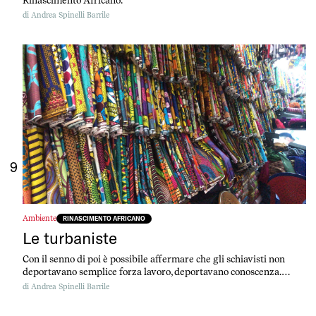
di
Andrea Spinelli Barrile
9
Ambiente
RINASCIMENTO AFRICANO
Le turbaniste
Con il senno di poi è possibile affermare che gli schiavisti non
deportavano semplice forza lavoro, deportavano conoscenza.
Antico saper fare.
di
Andrea Spinelli Barrile