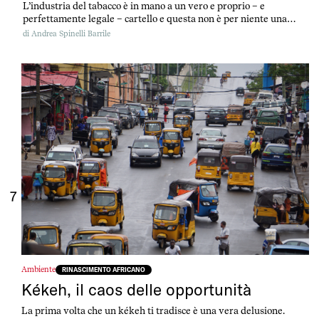
L’industria del tabacco è in mano a un vero e proprio – e
perfettamente legale – cartello e questa non è per niente una
notizia: più o meno è sempre stato così.
di
Andrea Spinelli Barrile
7
Ambiente
RINASCIMENTO AFRICANO
Kékeh, il caos delle opportunità
La prima volta che un kékeh ti tradisce è una vera delusione.