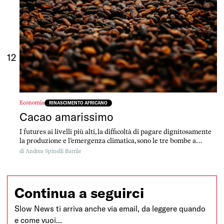
12
Economia
RINASCIMENTO AFRICANO
Cacao amarissimo
I futures ai livelli più alti, la difficoltà di pagare dignitosamente
la produzione e l’emergenza climatica, sono le tre bombe a
orologeria che stanno esplodendo nel mercato del cacao.
di
Andrea Spinelli Barrile
Continua a seguirci
Slow News ti arriva anche via email, da leggere quando
e come vuoi...