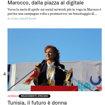
Marocco, dalla piazza al digitale
Verso la metà di aprile sui social network più in voga in Marocco è
partita una campagna volta a promuovere un boicottaggio di
alcuni prodotti di larghissimo consumo come il carburante dei
di
Andrea Spinelli Barrile
distributori Afriquia, le acque minerali Sidi Ali e i latticini di
Centrale Danone.
4
Ambiente
RINASCIMENTO AFRICANO
Tunisia, il futuro è donna