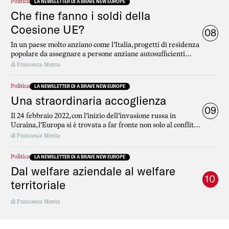
Politica
LA NEWSLETTER DI A BRAVE NEW EUROPE
Che fine fanno i soldi della
Coesione UE?
08
In un paese molto anziano come l’Italia, progetti di residenza
popolare da assegnare a persone anziane autosufficienti
con l’obiettivo di ritardare quanto più possibile l’ingresso di
di
Francesca Menta
queste persone nella fase di non autosufficienza sono vitali.
Politica
LA NEWSLETTER DI A BRAVE NEW EUROPE
Una straordinaria accoglienza
09
Il 24 febbraio 2022, con l’inizio dell’invasione russa in
Ucraina, l’Europa si è trovata a far fronte non solo al conflitto
scoppiato alle sue porte, ma anche a uno straordinario
di
Francesca Menta
afflusso di profughi in fuga
Politica
LA NEWSLETTER DI A BRAVE NEW EUROPE
Dal welfare aziendale al welfare
10
territoriale
di
Francesca Menta