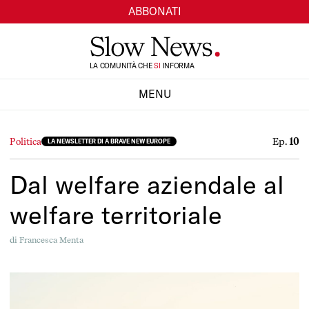
ABBONATI
LA COMUNITÀ CHE
TI
INFORMA
SI
MENU
CHIUDI
Ep.
10
Politica
LA NEWSLETTER DI A BRAVE NEW EUROPE
Dal welfare aziendale al
welfare territoriale
di
Francesca Menta