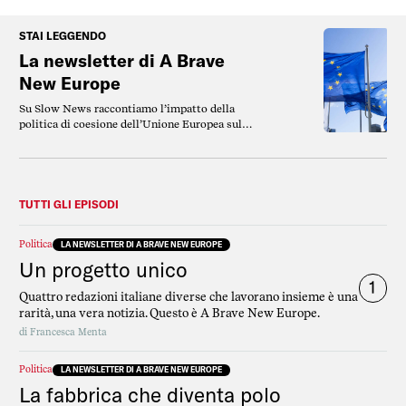
STAI LEGGENDO
La newsletter di A Brave
New Europe
Su Slow News raccontiamo l’impatto della
politica di coesione dell’Unione Europea sul
nostro Paese: storie di progetti, di persone, di
istituzioni, ma anche contesti e spiegazioni di
cosa, chi e perché sta dietro a questi soldi.
Ma ABNE non è solo articoli. È anche una
newsletter.
TUTTI GLI EPISODI
Politica
LA NEWSLETTER DI A BRAVE NEW EUROPE
Un progetto unico
1
Quattro redazioni italiane diverse che lavorano insieme è una
rarità, una vera notizia. Questo è A Brave New Europe.
di
Francesca Menta
Politica
LA NEWSLETTER DI A BRAVE NEW EUROPE
La fabbrica che diventa polo