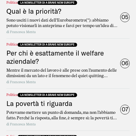
Politica
LA NEWSLETTER DI A BRAVE NEW EUROPE
Qual è la priorità?
05
Sono usciti i nuovi dati dell’Eurobarometro(*): abbiamo
potuto visionarli in anteprima e farci per tempo un’idea di
quel che vale la pena di riassumere e che non troverai
di
Francesca Menta
necessariamente nella copertura giornalistica “mainstream”.
Politica
LA NEWSLETTER DI A BRAVE NEW EUROPE
Per chi è esattamente il welfare
aziendale?
06
Mentre il mercato del lavoro è alle prese con l’aumento delle
dimissioni da un lato e il fenomeno del quiet quitting
dall’altro, il benessere dei lavoratori diventa sempre più un
di
Francesca Menta
tema centrale per le aziende.
Politica
LA NEWSLETTER DI A BRAVE NEW EUROPE
La povertà ti riguarda
07
Potevamo mettere un punto di domanda, ma non l’abbiamo
fatto. Perché la risposta, alla fine, è sempre sì: la povertà ti
riguarda, in tanti modi diversi.
di
Francesca Menta