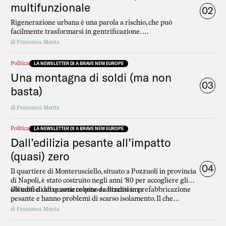
multifunzionale
02
Rigenerazione urbana è una parola a rischio, che può
facilmente trasformarsi in gentrificazione.
La prima è virtuosa: si tratta di trasformare un luogo
di
Francesca Menta
esistente, un edificio, per renderlo utile alla comunità e vicino
alle esigenze di chi ha meno.
Politica
LA NEWSLETTER DI A BRAVE NEW EUROPE
La seconda è un processo che espelle progressivamente dalle
Una montagna di soldi (ma non
aree di valore delle città le persone con meno disponibilità.
03
basta)
di
Francesca Menta
Politica
LA NEWSLETTER DI A BRAVE NEW EUROPE
Dall’edilizia pesante all’impatto
(quasi) zero
04
Il quartiere di Monterusciello, situato a Pozzuoli in provincia
di Napoli, è stato costruito negli anni ’80 per accogliere gli
abitanti di altre zone colpite da bradisismo.
Gli edifici del quartiere sono realizzati in prefabbricazione
pesante e hanno problemi di scarso isolamento. Il che
comporta un elevato consumo di energia, sia per il
di
Francesca Menta
riscaldamento sia per il raffreddamento.