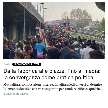
Politica
RICOMPORRE LA LOTTA
Dalla fabbrica alle piazze, fino ai media:
la convergenza come pratica politica
Mutualità, ricomposizione, intersezionalità: modi diversi di definire
l’elemento decisivo che va recuperato per rendere efficace qualsiasi
rivendicazione politica. Solo uniti si ottengono risultati. Una
di
Alessandro Diegoli
conversazione con Dario Salvetti.