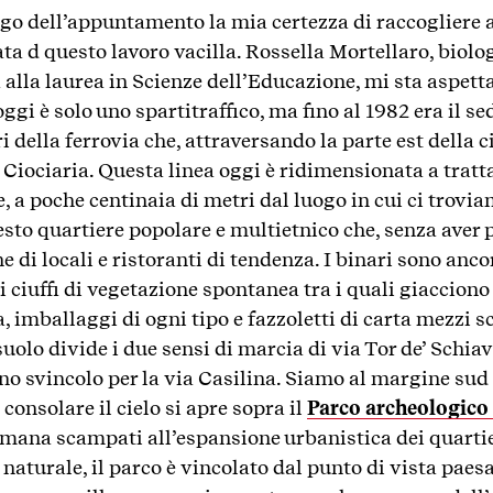
go dell’appuntamento la mia certezza di raccogliere
ta d questo lavoro vacilla. Rossella Mortellaro, biolo
 alla laurea in Scienze dell’Educazione, mi sta aspett
oggi è solo uno spartitraffico, ma fino al 1982 era il s
 della ferrovia che, attraversando la parte est della ci
 Ciociaria. Questa linea oggi è ridimensionata a trat
, a poche centinaia di metri dal luogo in cui ci trov
esto quartiere popolare e multietnico che, senza aver 
di locali e ristoranti di tendenza. I binari sono ancora 
i ciuffi di vegetazione spontanea tra i quali giacciono 
a, imballaggi di ogni tipo e fazzoletti di carta mezzi sc
uolo divide i due sensi di marcia di via Tor de’ Schiavi
o svincolo per la via Casilina. Siamo al margine sud d
 consolare il cielo si apre sopra il
Parco archeologico 
mana scampati all’espansione urbanistica dei quartier
 naturale, il parco è vincolato dal punto di vista paes