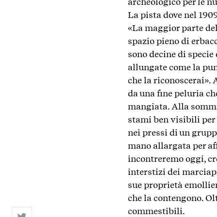
archeologico per le nu
La pista dove nel 1909
«La maggior parte del
spazio pieno di erbacc
sono decine di specie 
allungate come la punt
che la riconoscerai». 
da una fine peluria ch
mangiata. Alla sommità
stami ben visibili per
nei pressi di un grupp
mano allargata per aff
incontreremo oggi, cres
interstizi dei marciap
sue proprietà emollien
che la contengono. Olt
commestibili.