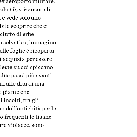
ex aeroporto militare.
volo
Flyer
è ancora lì.
 e vede solo uno
bile scoprire che ci
ciuffo di erbe
ria selvatica, immagino
lle foglie è ricoperta
i acquista per essere
eleste su cui spiccano
 due passi più avanti
i alle dita di una
e piante che
 incolti, tra gli
n dall’antichità per le
o frequenti le tisane
ure violacee, sono