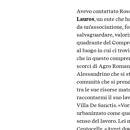
Avevo contattato Rosse
Lauros
, un ente che h
da un’associazione, fo
salvaguardare, valori
quadrante del Compre
al luogo in cui ci tro
che in questo comprens
scorci di Agro Romano
Alessandrino che si s
comunità che si prende 
tra le sue risorse mat
raccontarmi il suo lav
Villa De Sanctis. «Vor
urbanizzato come quest
senso del lavoro. Lei 
Centocelle. «Avrei dov