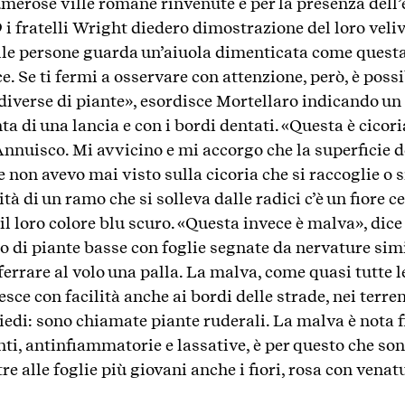
merose ville romane rinvenute e per la presenza dell’
 i fratelli Wright diedero dimostrazione del loro veli
le persone guarda un’aiuola dimenticata come questa
e. Se ti fermi a osservare con attenzione, però, è possi
diverse di piante», esordisce Mortellaro indicando un 
a di una lancia e con i bordi dentati. «Questa è cico
Annuisco. Mi avvicino e mi accorgo che la superficie de
e non avevo mai visto sulla cicoria che si raccoglie o s
 di un ramo che si solleva dalle radici c’è un fiore c
 il loro colore blu scuro. «Questa invece è malva», dice
o di piante basse con foglie segnate da nervature simil
errare al volo una palla. La malva, come quasi tutte l
ce con facilità anche ai bordi delle strade, nei terreni
iedi: sono chiamate piante ruderali. La malva è nota fi
ti, antinfiammatorie e lassative, è per questo che son
re alle foglie più giovani anche i fiori, rosa con venat