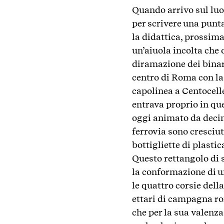
Quando arrivo sul luo
per scrivere una punta
la didattica, prossima
un’aiuola incolta che 
diramazione dei binari
centro di Roma con la
capolinea a Centocelle
entrava proprio in qu
oggi animato da decine 
ferrovia sono cresciut
bottigliette di plastic
Questo rettangolo di s
la conformazione di un
le quattro corsie della
ettari di campagna ro
che per la sua valenza