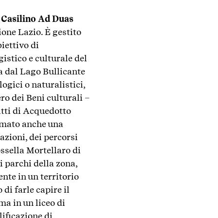
Casilino Ad Duas
ione Lazio. È gestito
iettivo di
stico e culturale del
 dal Lago Bullicante
ogici o naturalistici,
ro dei Beni culturali –
atti di Acquedotto
ormato anche una
azioni, dei percorsi
ossella Mortellaro di
i parchi della zona,
ente in un territorio
di farle capire il
ma in un liceo di
ificazione di