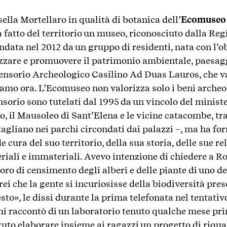
lla Mortellaro in qualità di botanica dell’
Ecomuseo 
a fatto del territorio un museo, riconosciuto dalla Reg
ndata nel 2012 da un gruppo di residenti, nata con l’ob
zzare e promuovere il patrimonio ambientale, paesaggi
nsorio Archeologico Casilino Ad Duas Lauros, che va
viamo ora. L’Ecomuseo non valorizza solo i beni archeol
orio sono tutelati dal 1995 da un vincolo del ministe
, il Mausoleo di Sant’Elena e le vicine catacombe, tr
tagliano nei parchi circondati dai palazzi –, ma ha f
cura del suo territorio, della sua storia, delle sue rel
eriali e immateriali. Avevo intenzione di chiedere a R
oro di censimento degli alberi e delle piante di uno de
rei che la gente si incuriosisse della biodiversità pres
o», le dissi durante la prima telefonata nel tentativo 
mi raccontò di un laboratorio tenuto qualche mese pri
uto elaborare insieme ai ragazzi un progetto di riqual