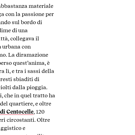
 abbastanza materiale
ga con la passione per
ando sul bordo di
edime di una
ttà, collegava il
ta urbana con
iamo. La diramazione
perso quest’anima, è
lì, e tra i sassi della
resti sbiaditi di
iolti dalla pioggia.
, che in quel tratto ha
el quartiere, e oltre
di Centocelle
, 120
i circostanti. Oltre
aggistico e