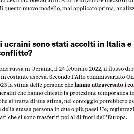
 destinazione ad altri. A oltre un anno e mezzo di di
 di questo nuovo modello, mai applicato prima, analizz
i ucraini sono stati accolti in Italia 
conflitto?
one russa in Ucraina, il 24 febbraio 2022, il flusso di 
o in costante ascesa. Secondo l’Alto commissariato Onu
023 la stima delle persone che
hanno attraversato i con
 ucraini che hanno chiesto la protezione temporanea in
he si tratta di una stima, nel conteggio potrebbero e
 della stessa persona in due o più paesi Ue; registraz
ati che si sono trasferiti poi al di fuori dell’Europa.