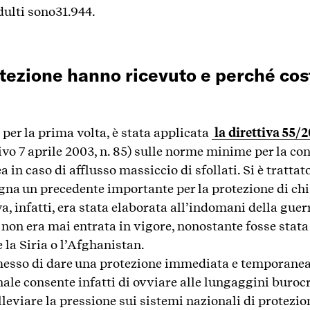
dulti sono31.944.
otezione hanno ricevuto e perché cos
, per la prima volta, è stata applicata
la direttiva 55/
tivo 7 aprile 2003, n. 85) sulle norme minime per la co
in caso di afflusso massiccio di sfollati. Si è trattat
segna un precedente importante per la protezione di ch
tiva, infatti, era stata elaborata all’indomani della gu
 non era mai entrata in vigore, nonostante fosse stata
 la Siria o l’Afghanistan.
messo di dare una protezione immediata e temporanea 
ale consente infatti di ovviare alle lungaggini buroc
alleviare la pressione sui sistemi nazionali di protezio