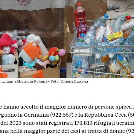
ti ucraini a Młyny, in Polonia - Foto: Unione Europea
e hanno accolto il maggior numero di persone spicca l
eguono la Germania (922.657) e la Repubblica Ceca (504
del 2023 sono stati registrati 173.813 rifugiati ucrai
iana nella maggior parte dei casi si tratta di donne (9