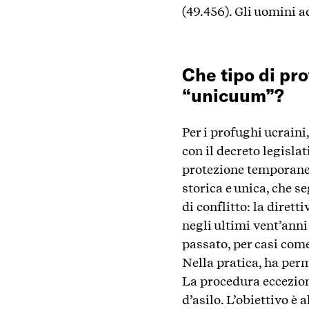
(49.456). Gli uomini a
Che tipo di pr
“unicuum”?
Per i profughi ucraini
con il decreto legisla
protezione temporanea 
storica e unica, che 
di conflitto: la diret
negli ultimi vent’anni
passato, per casi come
Nella pratica, ha per
La procedura eccezion
d’asilo. L’obiettivo è 