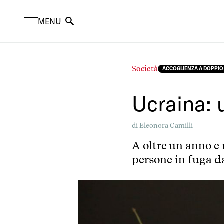
MENU
Search
Società
ACCOGLIENZA A DOPPIO
Ucraina: 
di
Eleonora Camilli
A oltre un anno e 
persone in fuga da