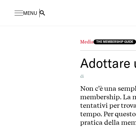
MENU
Search
Media
THE MEMBERSHIP GUIDE
Adottare 
di
Non c’è una sempl
membership. La m
tentativi per trov
tempo. Per questo
pratica della memb