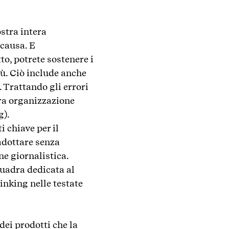
stra intera
 causa. E
, potrete sostenere i
iù. Ciò include anche
. Trattando gli errori
tra organizzazione
g).
i chiave per il
 adottare senza
ne giornalistica.
quadra dedicata al
inking nelle testate
dei prodotti che la