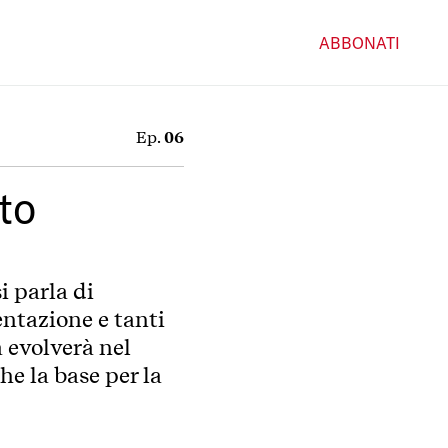
ABBONATI
Ep.
06
to
i parla di
tazione e tanti
a evolverà nel
e la base per la