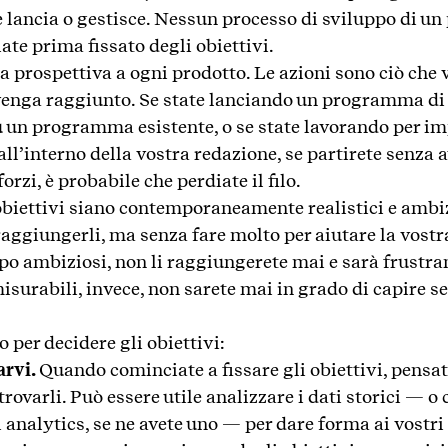
 lancia o gestisce. Nessun processo di sviluppo di u
ate prima fissato degli obiettivi.
a prospettiva a ogni prodotto. Le azioni sono ciò che v
venga raggiunto. Se state lanciando un programma di
u un programma esistente, o se state lavorando per 
ll’interno della vostra redazione, se partirete senza a
forzi, è probabile che perdiate il filo.
obiettivi siano contemporaneamente realistici e ambiz
raggiungerli, ma senza fare molto per aiutare la vost
po ambiziosi, non li raggiungerete mai e sarà frustran
surabili, invece, non sarete mai in grado di capire se 
 per decidere gli obiettivi:
arvi.
Quando cominciate a fissare gli obiettivi, pensat
rovarli. Può essere utile analizzare i dati storici — o 
analytics, se ne avete uno — per dare forma ai vostri 