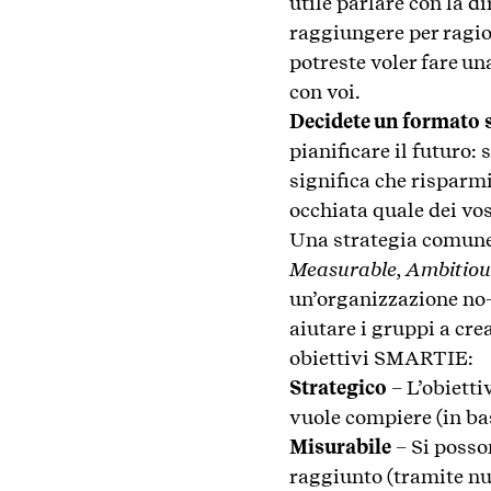
utile parlare con la d
raggiungere per ragion
potreste voler fare un
con voi.
Decidete un formato s
pianificare il futuro:
significa che risparmi
occhiata quale dei vo
Una strategia comune
Measurable, Ambitious,
un’organizzazione no-
aiutare i gruppi a cre
obiettivi SMARTIE:
Strategico
– L’obietti
vuole compiere (in ba
Misurabile
– Si posso
raggiunto (tramite num