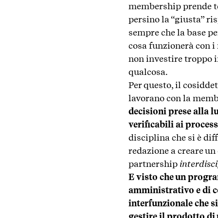
membership prende tem
persino la “giusta” r
sempre che la base per
cosa funzionerà con i
non investire troppo i
qualcosa.
Per questo, il cosidd
lavorano con la memb
decisioni prese alla lu
verificabili ai process
disciplina che si è di
redazione a creare un 
partnership
interdisci
E visto che un progra
amministrativo e di c
interfunzionale che si
gestire il prodotto d