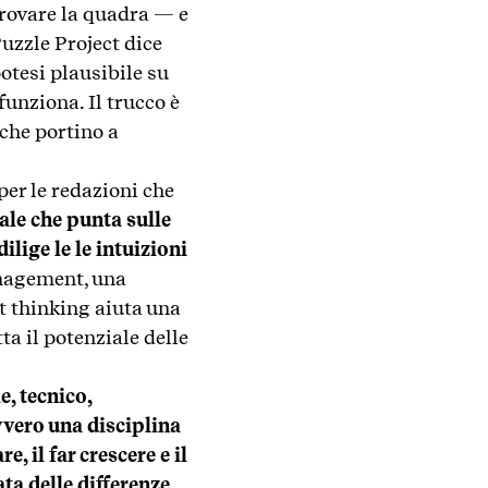
rovare la quadra — e
uzzle Project dice
otesi plausibile su
unziona. Il trucco è
 che portino a
er le redazioni che
le che punta sulle
dilige le le intuizioni
anagement, una
ct thinking aiuta una
ta il potenziale delle
, tecnico,
vvero una disciplina
, il far crescere e il
ata delle differenze