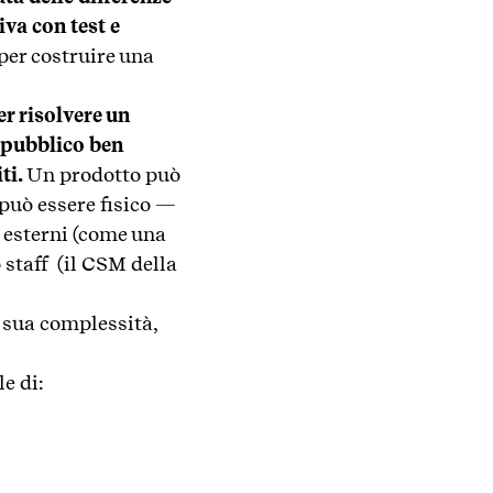
va con test e
per costruire una
er risolvere un
 pubblico ben
ti.
Un prodotto può
può essere fisico —
i esterni (come una
 staff (il CSM della
 sua complessità,
e di: