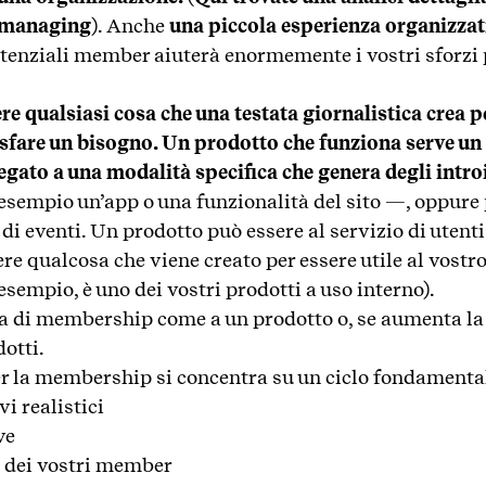
t managing
). Anche
una piccola esperienza organizzati
tenziali member aiuterà enormemente i vostri sforzi 
e qualsiasi cosa che una testata giornalistica crea p
sfare un bisogno. Un prodotto che funziona serve un
legato a una modalità specifica che genera degli introi
 esempio un’app o una funzionalità del sito —, oppure 
di eventi. Un prodotto può essere al servizio di utent
ere qualcosa che viene creato per essere utile al vostro
esempio, è uno dei vostri prodotti a uso interno).
 di membership come a un prodotto o, se aumenta la
otti.
er la membership si concentra su un ciclo fondamental
vi realistici
ve
ni dei vostri member