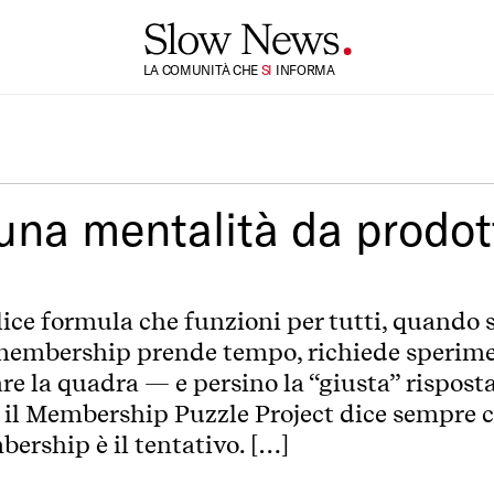
TI
LA COMUNITÀ CHE
INFORMA
SI
una mentalità da prodot
ice formula che funzioni per tutti, quando s
embership prende tempo, richiede sperimen
are la quadra — e persino la “giusta” rispost
 il Membership Puzzle Project dice sempre ch
ership è il tentativo. […]