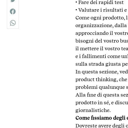
• Fare dei rapidi test
twitter
• Valutare i risultati 
facebook
Come ogni prodotto, l
organizzazione, dalla
whatsapp
approcciando il vost
bisogni del vostro bus
il mettere il vostro t
e i fallimenti come u
sulla strada giusta pe
In questa sezione, ved
product thinking, che 
problemi qualunque si
Alla fine di questa s
prodotto in sé, e disc
giornalistiche.
Come fissiamo degli o
Dovreste avere degli o