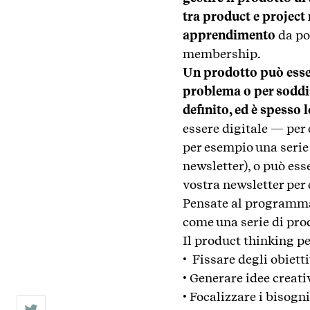
tra product e projec
apprendimento
da po
membership.
Un prodotto può esser
problema o per soddi
definito, ed è spesso 
essere digitale — per
per esempio una serie 
newsletter), o può ess
vostra newsletter per 
Pensate al programma
come una serie di prod
Il product thinking p
• Fissare degli obietti
• Generare idee creati
• Focalizzare i bisog