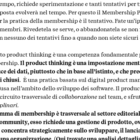
po, richiede sperimentazione e tanti tentativi per t
isposta evolverà nel tempo. Per questo il Membership P
 la pratica della membership è il tentativo. Fate un’ip
 membri. Rivedetela se serve, o abbandonatela se non f
n nessuno dei tentativi fino a quando non siete sicuri
etto product thinking è una competenza fondamentale p
ership.
Il product thinking è una impostazione menta
ce dei dati, piuttosto che in base all’istinto, e che pre
i chiusi
. È una pratica basata sul digital product m
ffusa nell’ambito dello sviluppo dei software. Il produ
circuito trasversale di
collaborazione
nel team, e sfrut
plinari
.
mma di membership è trasversale al settore editoriale
ommunity, esso richiede una gestione di prodotto, o
 concentra strategicamente sullo sviluppare, il lanciare
i una organizzazione.
(
Qui trovate una analisi dettagli