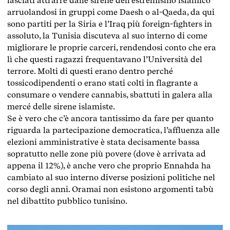
lasciati attrarre dalle sirene dell’estremismo islamico
arruolandosi in gruppi come Daesh o al-Qaeda, da qui
sono partiti per la Siria e l’Iraq più foreign-fighters in
assoluto, la Tunisia discuteva al suo interno di come
migliorare le proprie carceri, rendendosi conto che era
lì che questi ragazzi frequentavano l’Università del
terrore. Molti di questi erano dentro perché
tossicodipendenti o erano stati colti in flagrante a
consumare o vendere cannabis, sbattuti in galera alla
mercé delle sirene islamiste.
Se è vero che c’è ancora tantissimo da fare per quanto
riguarda la partecipazione democratica, l’affluenza alle
elezioni amministrative è stata decisamente bassa
sopratutto nelle zone più povere (dove è arrivata ad
appena il 12%), è anche vero che proprio Ennahda ha
cambiato al suo interno diverse posizioni politiche nel
corso degli anni. Oramai non esistono argomenti tabù
nel dibattito pubblico tunisino.