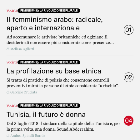
Società
FEMINISM(S): LA RIVOLUZIONE È PLURALE
Il femminismo arabo: radicale,
aperto e internazionale
01
Ad accomunare le attiviste britanniche ed egiziane, il
desiderio di non essere più considerate come presenze
invisibili e ingombranti.
di
Melissa Aglietti
Società
FEMINISM(S): LA RIVOLUZIONE È PLURALE
La profilazione su base etnica
02
Si tratta di pratiche di polizia che consentono controlli
preventivi mirati a persone di etnie considerate “a rischio”.
di
Gabriele Cruciata
Società
FEMINISM(S): LA RIVOLUZIONE È PLURALE
Tunisia, il futuro è donna
04
Dal 3 luglio 2018 il sindaco della capitale della Tunisia è, per
la prima volta, una donna: Souad Abderrahim.
di
Andrea Spinelli Barrile