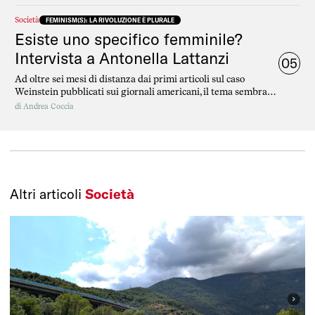
Società
FEMINISM(S): LA RIVOLUZIONE È PLURALE
Esiste uno specifico femminile?
Intervista a Antonella Lattanzi
05
Ad oltre sei mesi di distanza dai primi articoli sul caso
Weinstein pubblicati sui giornali americani, il tema sembra
scivolato via dall’agenda del giornalismo italiano.
di
Andrea Coccia
Altri articoli
Società