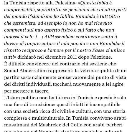
la Tunisia rispetto alla Palestina:
«Questa fobia è
comprensibile, soprattutto se pensiamo che in altre parti
del mondo l’islamismo ha fallito. Ennahda è tutt’altro
che estremista: ad esempio io non ho mai ricevuto
commenti sul mio aspetto fisico o sul fatto che non
indossi il velo. […] All’Assemblea costituente sento il
dovere di rappresentare il mio popolo e non Ennahda: il
rispetto reciproco e l’amore per il nostro Paese ci unisce
tutti»
dichiarò nel dicembre 2011 dopo l’elezione.
È difficile convincere del contrario chi sostiene che
Souad Abderrahim rappresenti la vetrina ripulita di un
partito sostanzialmente conservatore dal punto di vista
dei diritti individuali, toccherà nuovamente a lei agire
per mettere a tacere.
L’Islam politico non ha futuro in Tunisia e questa è solo
una fase di transizione: questi infatti è incompatibile
con una società ricca di civiltà e cultura, con una storia
complessa e multiculturale. In Tunisia convivono arabi-
musulmani del Mashrek e del Golfo con arabi-berberi-
musulmani nel Maghreb, strutture mentali e culturali