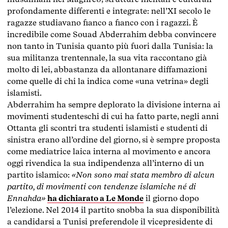
profondamente differenti e integrate: nell’XI secolo le
ragazze studiavano fianco a fianco con i ragazzi. È
incredibile come Souad Abderrahim debba convincere
non tanto in Tunisia quanto più fuori dalla Tunisia: la
sua militanza trentennale, la sua vita raccontano già
molto di lei, abbastanza da allontanare diffamazioni
come quelle di chi la indica come «una vetrina» degli
islamisti.
Abderrahim ha sempre deplorato la divisione interna ai
movimenti studenteschi di cui ha fatto parte, negli anni
Ottanta gli scontri tra studenti islamisti e studenti di
sinistra erano all’ordine del giorno, si è sempre proposta
come mediatrice laica interna al movimento e ancora
oggi rivendica la sua indipendenza all’interno di un
partito islamico:
«Non sono mai stata membro di alcun
partito, di movimenti con tendenze islamiche né di
Ennahda»
ha dichiarato a Le Monde
il giorno dopo
l’elezione. Nel 2014 il partito snobba la sua disponibilità
a candidarsi a Tunisi preferendole il vicepresidente di