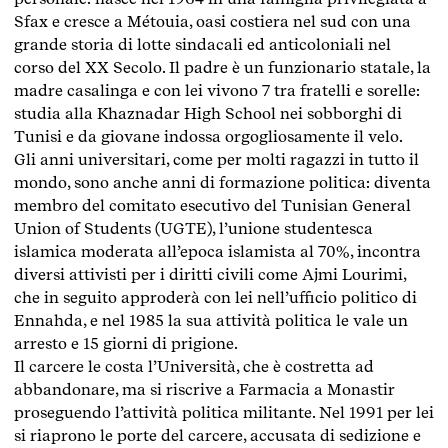
Sfax e cresce a Métouia, oasi costiera nel sud con una
grande storia di lotte sindacali ed anticoloniali nel
corso del XX Secolo. Il padre è un funzionario statale, la
madre casalinga e con lei vivono 7 tra fratelli e sorelle:
studia alla Khaznadar High School nei sobborghi di
Tunisi e da giovane indossa orgogliosamente il velo.
Gli anni universitari, come per molti ragazzi in tutto il
mondo, sono anche anni di formazione politica: diventa
membro del comitato esecutivo del Tunisian General
Union of Students (UGTE), l’unione studentesca
islamica moderata all’epoca islamista al 70%, incontra
diversi attivisti per i diritti civili come Ajmi Lourimi,
che in seguito approderà con lei nell’ufficio politico di
Ennahda, e nel 1985 la sua attività politica le vale un
arresto e 15 giorni di prigione.
Il carcere le costa l’Università, che è costretta ad
abbandonare, ma si riscrive a Farmacia a Monastir
proseguendo l’attività politica militante. Nel 1991 per lei
si riaprono le porte del carcere, accusata di sedizione e