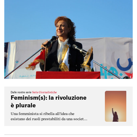
Dalle nostre serie
Serie Giornalistiche
Feminism(s): la rivoluzione
è plurale
Una femminista si ribella all’idea che
esistano dei ruoli prestabiliti da una società
patriarcale, per cui ai maschi spettano dei
compiti e delle responsabilità, alle donne
altre.