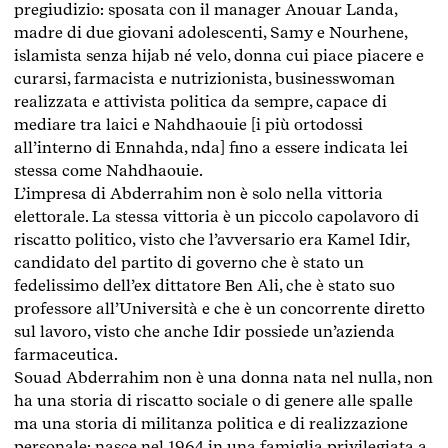
pregiudizio: sposata con il manager Anouar Landa,
madre di due giovani adolescenti, Samy e Nourhene,
islamista senza hijab né velo, donna cui piace piacere e
curarsi, farmacista e nutrizionista, businesswoman
realizzata e attivista politica da sempre, capace di
mediare tra laici e Nahdhaouie [i più ortodossi
all’interno di Ennahda, nda] fino a essere indicata lei
stessa come Nahdhaouie.
L’impresa di Abderrahim non è solo nella vittoria
elettorale. La stessa vittoria è un piccolo capolavoro di
riscatto politico, visto che l’avversario era Kamel Idir,
candidato del partito di governo che è stato un
fedelissimo dell’ex dittatore Ben Ali, che è stato suo
professore all’Università e che è un concorrente diretto
sul lavoro, visto che anche Idir possiede un’azienda
farmaceutica.
Souad Abderrahim non è una donna nata nel nulla, non
ha una storia di riscatto sociale o di genere alle spalle
ma una storia di militanza politica e di realizzazione
personale: nasce nel 1964 in una famiglia privilegiata a