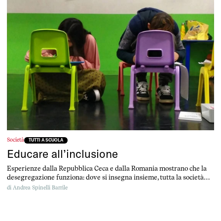
Società
TUTTI A SCUOLA
Educare all’inclusione
Esperienze dalla Repubblica Ceca e dalla Romania mostrano che la
desegregazione funziona: dove si insegna insieme, tutta la società
cresce.
di
Andrea Spinelli Barrile