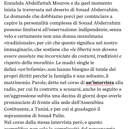
Ennahda Abdelfattah Mourou e da quel momento
inizia la traversata nel deserto di Souad Abderrahim.
Le domande che dobbiamo porci per cominciare a
capire la personalità complessa di Souad Abderrahim
possono limitarsi all’osservazione: indipendente, senza
velo e certamente non una donna musulmana
«tradizionale», per ciò che questo significa nel nostro
immaginario, che sostiene che
«le libertà non devono
essere assolute ma incorniciate da costumi, tradizioni e
rispetto della moralità».
Le madri single le
definì
«un’infamia»
, non hanno bisogno di tutele dei
propri diritti perché la famiglia è una soltanto, il
matrimonio. Parole, dette nel corso di
un’intervista
alla
radio, per cui fu costretta a scusarsi, anche in seguito a
un’aggressione subita una decina di giorni dopo averle
pronunciate di fronte alla sede dell’Assemblea
Costituente, a Tunisi, e per cui si guadagnò il
soprannome di Souad Palin.
Nel corso della stessa intervista però, e questo
esemplifica non solo la complessità del personaggio