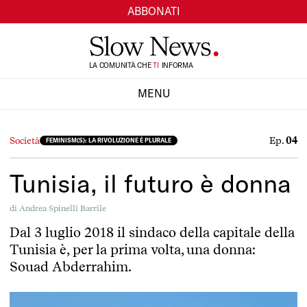
ABBONATI
LA COMUNITÀ CHE
TI
INFORMA
SI
MENU
CHIUDI
Ep.
04
Società
FEMINISM(S): LA RIVOLUZIONE È PLURALE
Tunisia, il futuro è donna
di
Andrea Spinelli Barrile
Dal 3 luglio 2018 il sindaco della capitale della
Tunisia è, per la prima volta, una donna:
Souad Abderrahim.