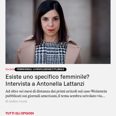
Società
FEMINISM(S): LA RIVOLUZIONE È PLURALE
Esiste uno specifico femminile?
Intervista a Antonella Lattanzi
Ad oltre sei mesi di distanza dai primi articoli sul caso Weinstein
pubblicati sui giornali americani, il tema sembra scivolato via
dall’agenda del giornalismo italiano.
di
Andrea Coccia
TUTTI GLI EPISODI