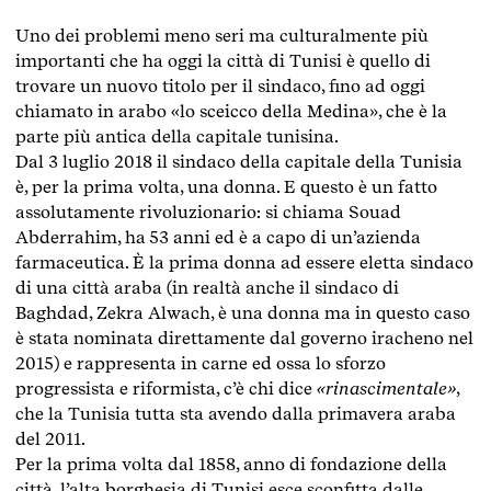
Uno dei problemi meno seri ma culturalmente più
importanti che ha oggi la città di Tunisi è quello di
trovare un nuovo titolo per il sindaco, fino ad oggi
chiamato in arabo «lo sceicco della Medina», che è la
parte più antica della capitale tunisina.
Dal 3 luglio 2018 il sindaco della capitale della Tunisia
è, per la prima volta, una donna. E questo è un fatto
assolutamente rivoluzionario: si chiama Souad
Abderrahim, ha 53 anni ed è a capo di un’azienda
farmaceutica. È la prima donna ad essere eletta sindaco
di una città araba (in realtà anche il sindaco di
Baghdad, Zekra Alwach, è una donna ma in questo caso
è stata nominata direttamente dal governo iracheno nel
2015) e rappresenta in carne ed ossa lo sforzo
progressista e riformista, c’è chi dice
«rinascimentale»
,
che la Tunisia tutta sta avendo dalla primavera araba
del 2011.
Per la prima volta dal 1858, anno di fondazione della
città, l’alta borghesia di Tunisi esce sconfitta dalle