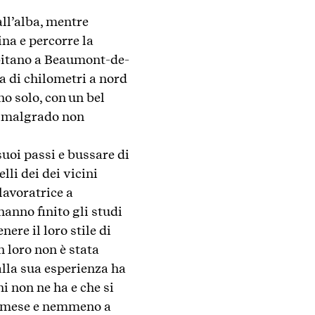
ll’alba, mentre
ina e percorre la
abitano a Beaumont-de-
na di chilometri a nord
no solo, con un bel
ro malgrado non
suoi passi e bussare di
lli dei dei vicini
lavoratrice a
hanno finito gli studi
ere il loro stile di
n loro non è stata
 alla sua esperienza ha
i non ne ha e che si
al mese e nemmeno a