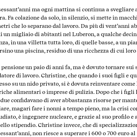
sessant’anni ma ogni mattina si continua a svegliare a
. Fa colazione da solo, in silenzio, si mette in macch
etri che lo separano dal lavoro. Da più di vent’anni 
di un migliaio di abitanti nel Luberon, a qualche deci
za, in una villetta tutta loro, di quelle basse, a un pia
rsino una piscina, residuo di una ricchezza di cui lo
pensione un paio di anni fa, ma è dovuto tornare sui 
tore di lavoro. Christine, che quando i suoi figli e que
sso su un nido privato, si è dovuta reinventare come 
iche alimentari o imprese di pulizia. Dopo che i figli 
 i due confidavano di aver abbastanza risorse per manten
giare, magari fare i nonni a tempo pieno, ma la crisi co
udiato, è ingegnere nucleare, e grazie al suo profilo e
ello stipendio. Christine invece, che di specializzazion
 sessant’anni, non riesce a superare i 600 o 700 euro 