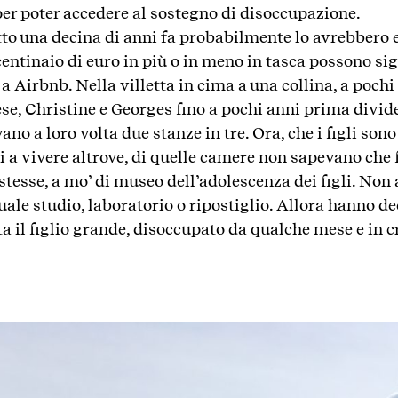
er poter accedere al sostegno di disoccupazione.
tto una decina di anni fa probabilmente lo avrebbero 
entinaio di euro in più o in meno in tasca possono sig
 a Airbnb. Nella villetta in cima a una collina, a pochi
ese, Christine e Georges fino a pochi anni prima divid
evano a loro volta due stanze in tre. Ora, che i figli son
i a vivere altrove, di quelle camere non sapevano che
 stesse, a mo’ di museo dell’adolescenza dei figli. No
uale studio, laboratorio o ripostiglio. Allora hanno de
ta il figlio grande, disoccupato da qualche mese e in cr