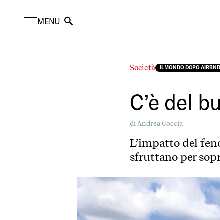
MENU
Search
Società
IL MONDO DOPO AIRBNB
C’è del b
di
Andrea Coccia
L’impatto del fen
sfruttano per sop