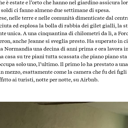
 è estate e l’orto che hanno nel giardino assicura lor
soldi ci fanno almeno due settimane di spesa.
ese, nelle terre e nelle comunità dimenticate dal cent
iuta ed esplosa la bolla di rabbia dei gilet gialli, la s
te unica. A una cinquantina di chilometri da lì, a Forc
ron, anche Jeanne si sveglia presto. Ha superato in ci
lla Normandia una decina di anni prima e ora lavora i
una casa su tre piani tutta scassata che piano piano st
 occupa solo uno, l’ultimo. Il primo lo ha prestato a un
 in mezzo, esattamente come la camera che fu dei figli 
fitto ai turisti, notte per notte, su Airbnb.