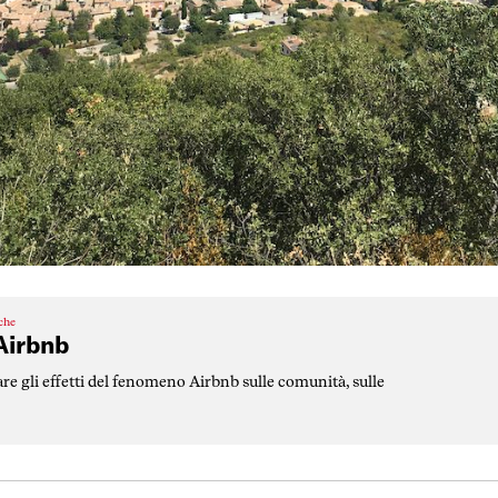
iche
Airbnb
e gli effetti del fenomeno Airbnb sulle comunità, sulle