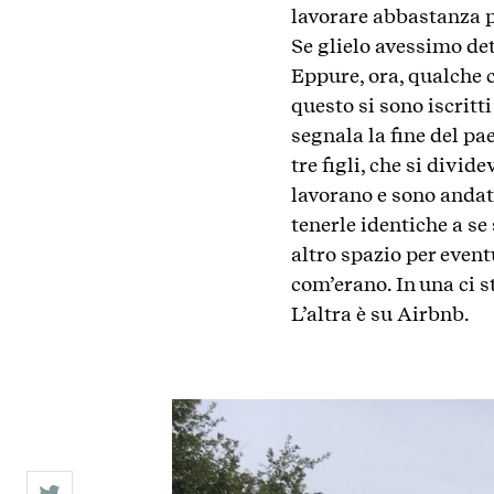
lavorare abbastanza p
Se glielo avessimo de
Eppure, ora, qualche c
questo si sono iscritti
segnala la fine del pa
tre figli, che si divid
lavorano e sono andat
tenerle identiche a se
altro spazio per event
com’erano. In una ci s
L’altra è su Airbnb.