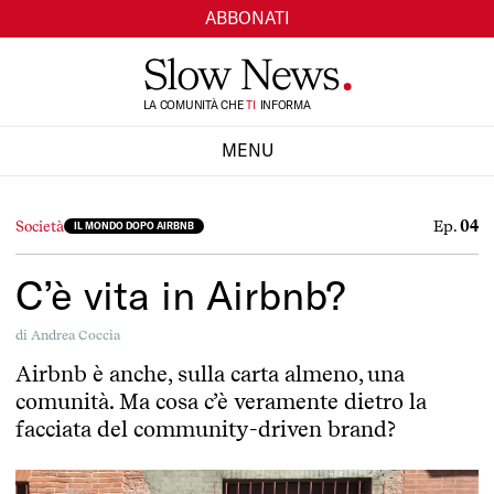
ABBONATI
LA COMUNITÀ CHE
TI
INFORMA
SI
MENU
CHIUDI
Ep.
04
Società
IL MONDO DOPO AIRBNB
C’è vita in Airbnb?
di
Andrea Coccia
Airbnb è anche, sulla carta almeno, una
comunità. Ma cosa c’è veramente dietro la
facciata del community-driven brand?