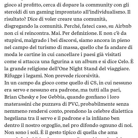
gioco al profitto, cerca di dopare la community con gli
steroidi di un gaming improntato all’individualismo. Il
risultato? Dice di voler creare una comunità,
disgregando la comunità. Perché, fateci caso, su Airbnb
non ci si reincontra. Mai. Per definizione. E non c’è da
stupirsi, malgrado i bei discorsi, siamo ancora in pieno
nel campo del turismo di massa, quello che fa andare di
moda le cartine in cui cancellare i paesi già visitati
come si attacca una figurina a un album e si dice Celo. È
la grande religione dell’One Night Stand del viaggiare.
Rifugge i legami. Non prevede ricorsività.
In un campo da gioco come quello di CS, in cui nessuno
era servo e nessuno era padrone, ma tutti alla pari,
Brian Chesky e Joe Gebbia, quando gonfiano i loro
materassini che puzzava di PVC, probabilmente senza
nemmeno rendersi conto, prendono la celebre dialettica
hegeliana tra il servo e il padrone e la infilano ben
dentro il nostro orgoglio, nel pro difondo ognuno di noi.
Non sono i soli. È il gesto tipico di quella che ama