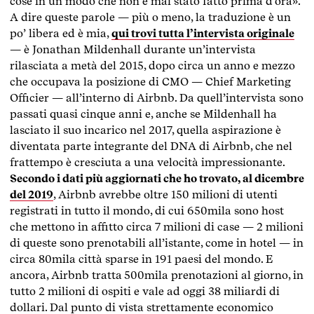
cose in un modo che non è mai stato fatto prima d’ora».
A dire queste parole — più o meno, la traduzione è un
po’ libera ed è mia,
qui trovi tutta l’intervista originale
— è Jonathan Mildenhall durante un’intervista
rilasciata a metà del 2015, dopo circa un anno e mezzo
che occupava la posizione di CMO — Chief Marketing
Officier — all’interno di Airbnb. Da quell’intervista sono
passati quasi cinque anni e, anche se Mildenhall ha
lasciato il suo incarico nel 2017, quella aspirazione è
diventata parte integrante del DNA di Airbnb, che nel
frattempo è cresciuta a una velocità impressionante.
Secondo i dati più aggiornati che ho trovato, al dicembre
del 2019
, Airbnb avrebbe oltre 150 milioni di utenti
registrati in tutto il mondo, di cui 650mila sono host
che mettono in affitto circa 7 milioni di case — 2 milioni
di queste sono prenotabili all’istante, come in hotel — in
circa 80mila città sparse in 191 paesi del mondo. E
ancora, Airbnb tratta 500mila prenotazioni al giorno, in
tutto 2 milioni di ospiti e vale ad oggi 38 miliardi di
dollari. Dal punto di vista strettamente economico