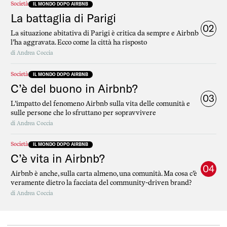
Società
IL MONDO DOPO AIRBNB
La battaglia di Parigi
02
La situazione abitativa di Parigi è critica da sempre e Airbnb
l’ha aggravata. Ecco come la città ha risposto
di
Andrea Coccia
Società
IL MONDO DOPO AIRBNB
C’è del buono in Airbnb?
03
L’impatto del fenomeno Airbnb sulla vita delle comunità e
sulle persone che lo sfruttano per sopravvivere
di
Andrea Coccia
Società
IL MONDO DOPO AIRBNB
C’è vita in Airbnb?
04
Airbnb è anche, sulla carta almeno, una comunità. Ma cosa c’è
veramente dietro la facciata del community-driven brand?
di
Andrea Coccia