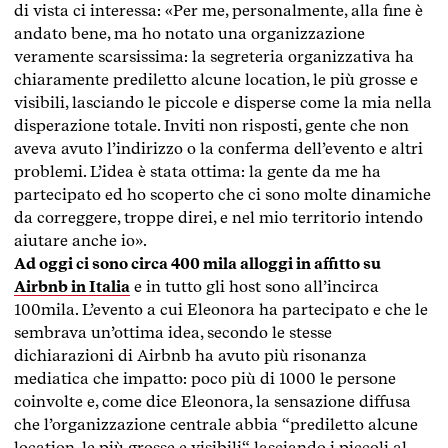
di vista ci interessa: «Per me, personalmente, alla fine è
andato bene, ma ho notato una organizzazione
veramente scarsissima: la segreteria organizzativa ha
chiaramente prediletto alcune location, le più grosse e
visibili, lasciando le piccole e disperse come la mia nella
disperazione totale. Inviti non risposti, gente che non
aveva avuto l’indirizzo o la conferma dell’evento e altri
problemi. L’idea è stata ottima: la gente da me ha
partecipato ed ho scoperto che ci sono molte dinamiche
da correggere, troppe direi, e nel mio territorio intendo
aiutare anche io».
Ad oggi ci sono circa 400 mila alloggi in affitto su
Airbnb in Italia
e in tutto gli host sono all’incirca
100mila. L’evento a cui Eleonora ha partecipato e che le
sembrava un’ottima idea, secondo le stesse
dichiarazioni di Airbnb ha avuto più risonanza
mediatica che impatto: poco più di 1000 le persone
coinvolte e, come dice Eleonora, la sensazione diffusa
che l’organizzazione centrale abbia “prediletto alcune
location, le più grosse e visibili“ lasciando i piccoli al