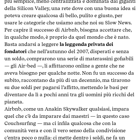
più semplice, meno centralizzata e dominata dai giganti
della Silicon Valley, una rete dove con una buona idea si
poteva creare qualcosa di bello, pulito e giusto, per
usare le categorie che usiamo anche noi su Slow News.
Per capire il successo di Airbnb, bisogna accettare che,
in qualche modo, è proprio da quel mondo che è nato.
Basta andarsi a leggere
la leggenda privata dei
fondatori
che nell’autunno del 2007, disperati e senza
un soldo, comprarono una serie di materassini gofiabili
— gli Air-bed —, li affittarono online a gente che ne
aveva bisogno per qualche notte. Non fu un successo da
subito, raccontano da più di un decennio, ma tirarono
su due soldi per pagarsi l’affitto, mettendo le basi per
diventare da lì a pochi anni tra gli uomini più ricchi del
pianeta.
Airbnb, come un Anakin Skywalker qualsiasi, impara
quel che c’è da imparare dai maestri — in questo caso
Couchsurfing — ma ci infila qualcosa che con la
comunità vera e con il vero senso della condivisione
c’entra poco o nulla: ci mette dentro i soldi, ne fa un