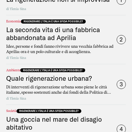
1
di
Ylenia Sina
Economia
RIGENERARE L’ITALIA È UNA SFIDA POSSIBILE?
La seconda vita di una fabbrica
abbandonata ad Aprilia
2
Idee, persone e fondi fanno rivivere una vecchia fabbrica ad
Aprilia: ora è un polo culturale e di accoglienza.
di
Ylenia Sina
Ambiente
RIGENERARE L’ITALIA È UNA SFIDA POSSIBILE?
Quale rigenerazione urbana?
3
Di interventi di rigenerazione urbana sono piene le città
italiane, spesso sostenuti anche dai fondi della Politica di
coesione Ue. Ma cosa vuol dire davvero questo termine dal
di
Ylenia Sina
significato ancora ambiguo? Una guida per orientarsi.
Società
RIGENERARE L’ITALIA È UNA SFIDA POSSIBILE?
Una goccia nel mare del disagio
abitativo
4