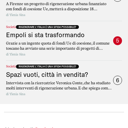
A Firenze un progetto di rigenerazione urbana finanziato
con fondi di coesione Ue, metterà a disposizione 18
appartamenti per l’accoglienza temporanea di famiglie in
di
Ylenia Sina
difficoltà. Ma nel capoluogo toscano il problema è ampio e
radicato: le persone che fanno fatica a permettersi una casa
Società
RIGENERARE L’ITALIA È UNA SFIDA POSSIBILE?
sono sempre di più
Empoli si sta trasformando
5
Grazie a un ingente quota di fondi Ue di coesione, il comune
toscano ha avviato una serie importante di progetti di
rigenerazione urbana
di
Ylenia Sina
Società
RIGENERARE L’ITALIA È UNA SFIDA POSSIBILE?
Spazi vuoti, città in vendita?
6
Intervista con la ricercatrice Veronica Conte, che ha studiato
molti interventi di rigenerazione urbana. E che spiega come,
spesso, questi grandi progetti sono “strumenti centrali dei
di
Ylenia Sina
modelli di crescita di tipo imprenditoriale finalizzati a
posizionare le città nel mercato degli investimenti”.