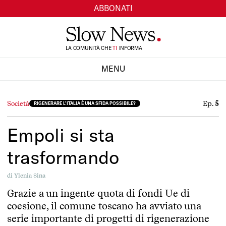
ABBONATI
TI
LA COMUNITÀ CHE
INFORMA
SI
MENU
CHIUDI
Ep.
5
Società
RIGENERARE L’ITALIA È UNA SFIDA POSSIBILE?
Empoli si sta
trasformando
di
Ylenia Sina
Grazie a un ingente quota di fondi Ue di
coesione, il comune toscano ha avviato una
serie importante di progetti di rigenerazione