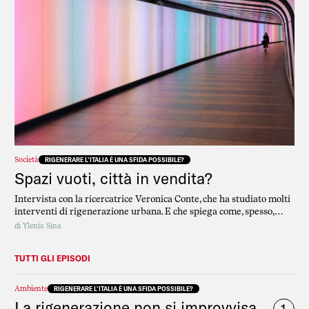
Società
RIGENERARE L’ITALIA È UNA SFIDA POSSIBILE?
Spazi vuoti, città in vendita?
Intervista con la ricercatrice Veronica Conte, che ha studiato molti
interventi di rigenerazione urbana. E che spiega come, spesso,
questi grandi progetti sono “strumenti centrali dei modelli di
di
Ylenia Sina
crescita di tipo imprenditoriale finalizzati a posizionare le città nel
mercato degli investimenti”.
TUTTI GLI EPISODI
Ambiente
RIGENERARE L’ITALIA È UNA SFIDA POSSIBILE?
La rigenerazione non si improvvisa