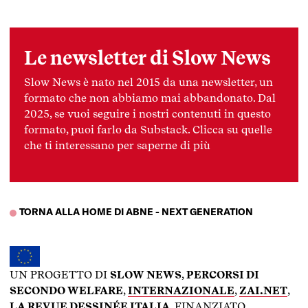
Le newsletter di Slow News
Slow News è nato nel 2015 da una newsletter, un
formato che non abbiamo mai abbandonato. Dal
2025, se vuoi seguire i nostri contenuti in questo
formato, puoi farlo da Substack. Clicca su quelle
che ti interessano per saperne di più
TORNA ALLA HOME DI ABNE - NEXT GENERATION
UN PROGETTO DI
SLOW NEWS
,
PERCORSI DI
SECONDO WELFARE
,
INTERNAZIONALE
,
ZAI.NET
,
LA REVUE DESSINÉE ITALIA
, FINANZIATO