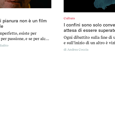
Cultura
di pianura non è un film
I confini sono solo conve
le
attesa di essere superat
mperfetto, esiste per
Ogni dibattito sulla fine d
per passione, e se per alcuni
e sull’inizio di un altro è vi
cesso è inaspettato è perché
iafito
errore di fondo: i confini so
tuati a cercare l’oro solo
di
Andrea Coccia
convenzioni in attesa di ess
ca l’hype
superate