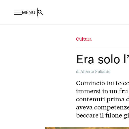
MENU
Search
Cultura
Era solo l
di
Alberto Puliafito
Cominciò tutto cos
immersi in un frul
contenuti prima de
aveva competenze 
beccare il filone 