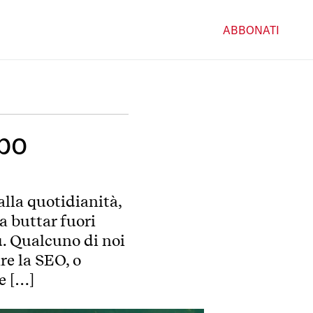
ABBONATI
ibo
alla quotidianità,
a buttar fuori
ù. Qualcuno di noi
re la SEO, o
e […]