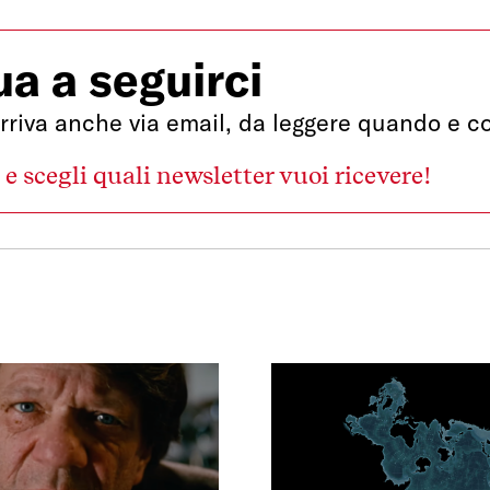
a a seguirci
rriva anche via email, da leggere quando e co
s e scegli quali newsletter vuoi ricevere!