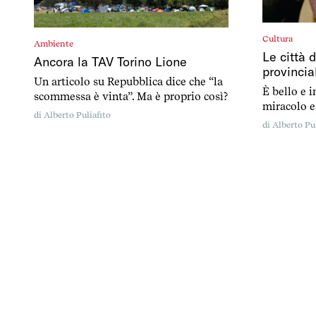
Cultura
Ambiente
Le città 
Ancora la TAV Torino Lione
provincia
Un articolo su Repubblica dice che “la
È bello e i
scommessa è vinta”. Ma è proprio così?
miracolo e 
di
Alberto Puliafito
il suo suc
di
Alberto Pul
si sono abi
dove lucci