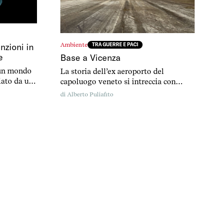
Ambiente
TRA GUERRE E PACI
nzioni in
e
Base a Vicenza
i un mondo
La storia dell’ex aeroporto del
ziato da un
capoluogo veneto si intreccia con
no solo
quella delle basi statunitensi presenti
di
Alberto Puliafito
ere
in città. E per capire il senso del Parco
della pace oggi, bisogna ripercorrere
gli ultimi 100 anni di storia vicentina