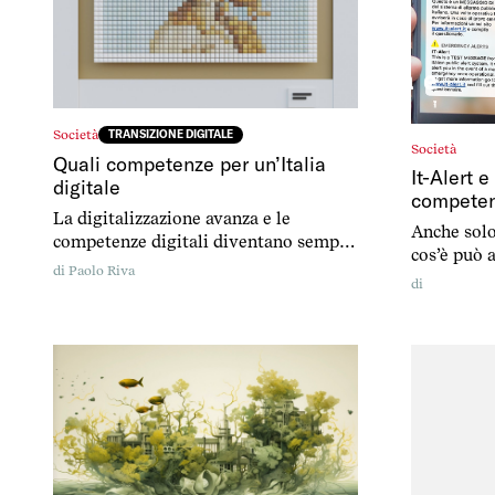
Società
TRANSIZIONE DIGITALE
Società
Quali competenze per un’Italia
It-Alert e
digitale
competenz
La digitalizzazione avanza e le
Anche solo
competenze digitali diventano sempre
cos’è può a
più cruciali per evitare che la
di
Paolo Riva
di
tecnologia escluda. Spesso, proprio chi
è già escluso