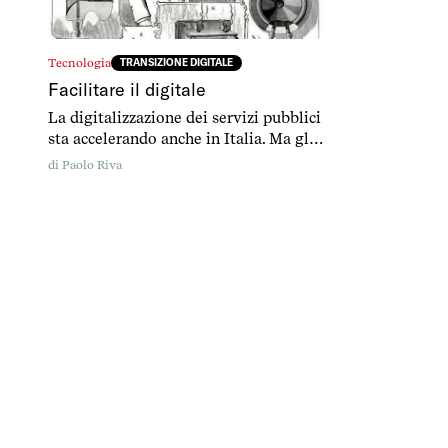
Tecnologia
TRANSIZIONE DIGITALE
Facilitare il digitale
La digitalizzazione dei servizi pubblici
sta accelerando anche in Italia. Ma gli
anziani rischiano di restare indietro.
di
Paolo Riva
Come evitarlo?