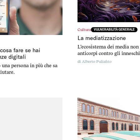
Cultura
VULNERABILITÀ GENERALE
La mediatizzazione
L’ecosistema dei media non
 cosa fare se hai
anticorpi contro gli inneschi
e digitali
completamene ostaggio.
di
Alberto Puliafito
 una persona in più che sa
iutare.