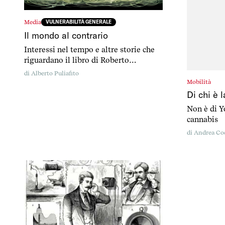
Media
VULNERABILITÀ GENERALE
Il mondo al contrario
Interessi nel tempo e altre storie che
riguardano il libro di Roberto
Vannacci, autopubblicato su Amazon il
di
Alberto Puliafito
10 agosto 2023.
Mobilità
Di chi è 
Non è di 
cannabis
di
Andrea Co