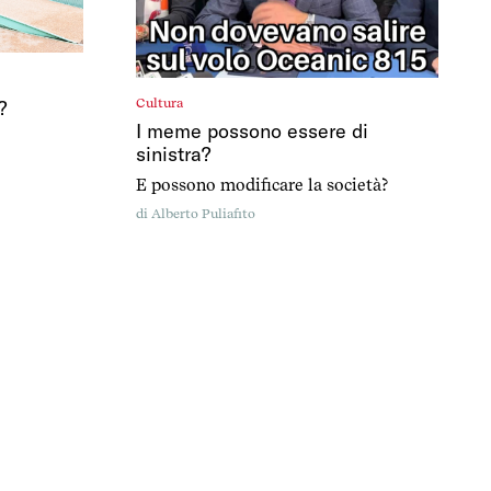
?
Cultura
I meme possono essere di
sinistra?
E possono modificare la società?
di
Alberto Puliafito