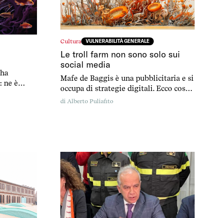
Cultura
VULNERABILITÀ GENERALE
Le troll farm non sono solo sui
social media
 ha
Mafe de Baggis è una pubblicitaria e si
: ne è
occupa di strategie digitali. Ecco cosa
pensa di questa vicenda.
di
Alberto Puliafito