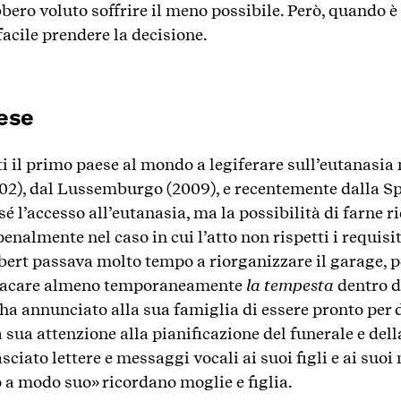
bero voluto soffrire il meno possibile. Però, quando è
facile prendere la decisione.
ese
ti il primo paese al mondo a legiferare sull’eutanasia 
02), dal Lussemburgo (2009), e recentemente dalla Spa
sé l’accesso all’eutanasia, ma la possibilità di farne r
enalmente nel caso in cui l’atto non rispetti i requisit
bert passava molto tempo a riorganizzare il garage, pe
 placare almeno temporaneamente
la tempesta
dentro d
ha annunciato alla sua famiglia di essere pronto per 
 sua attenzione alla pianificazione del funerale e del
sciato lettere e messaggi vocali ai suoi figli e ai suo
o a modo suo» ricordano moglie e figlia.