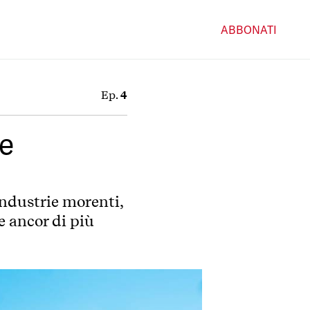
ABBONATI
Ep.
4
le
industrie morenti,
e ancor di più