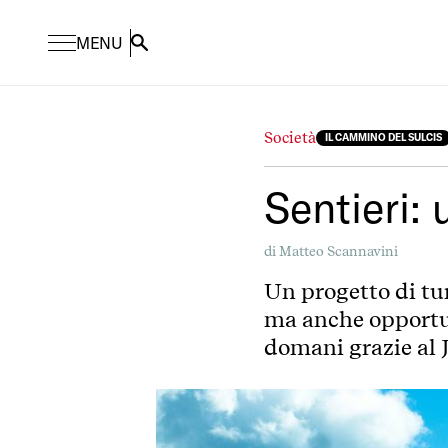
MENU
Search
Società
IL CAMMINO DEL SULCIS
Sentieri: 
di
Matteo Scannavini
Un progetto di tu
ma anche opportuni
domani grazie al 