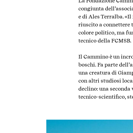
La Fondazione Cammino
congiunta dell’associa
e di Ales Terralba. «
riuscito a connettere 
colore politico, ma f
tecnico della FCMSB.
Il Cammino è un incro
boschi. Fa parte dell’
una creatura di Giamp
con altri studiosi loca
declino: una seconda v
tecnico-scientifico, s