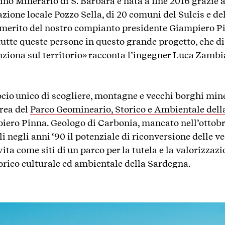
 Minerario di S. Barbara è nata a fine 2016 grazie a
zione locale Pozzo Sella, di 20 comuni del Sulcis e del
Il merito del nostro compianto presidente Giampiero Pi
tutte queste persone in questo grande progetto, che d
unziona sul territorio» racconta l’ingegner Luca Zamb
cio unico di scogliere, montagne e vecchi borghi miner
area del
Parco Geomineario, Storico e Ambientale del
iero Pinna. Geologo di Carbonia, mancato nell’ottobr
li negli anni ‘90 il potenziale di riconversione delle v
ita come siti di un parco per la tutela e la valorizzaz
torico culturale ed ambientale della Sardegna.